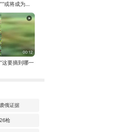
”“或将成为首
（来源：新华每
00:12
“这要摘到哪一
袭俄证据
26枪