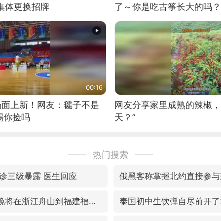
集体更换招牌
了～你是吃古筝长大的吗？
位考级不带古筝的选手。”
日电讯）
00:16
场面上新！网友：毽子不是
网友分享家里成熟的辣椒，
踢你捡吗
天？”
热门搜索
诊三级暴露 医生回应
俄黑客称掌握北约直接参与
预计“白海豚”明晚将在浙江舟山到福建福鼎一带沿海登陆
泰国初中生饮弹自尽前开了