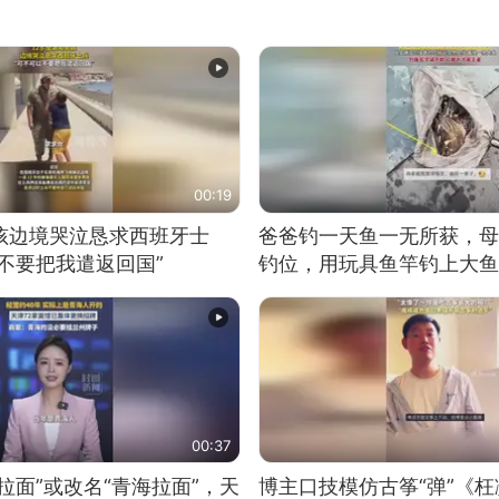
00:19
男孩边境哭泣恳求西班牙士
爸爸钓一天鱼一无所获，母
不要把我遣返回国”
钓位，用玩具鱼竿钓上大鱼
00:37
拉面”或改名“青海拉面”，天
博主口技模仿古筝“弹”《枉