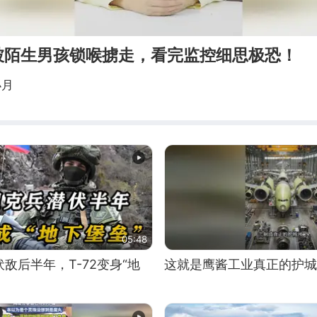
被陌生男孩锁喉掳走，看完监控细思极恐！
小月
05:48
敌后半年，T-72变身“地
这就是鹰酱工业真正的护城