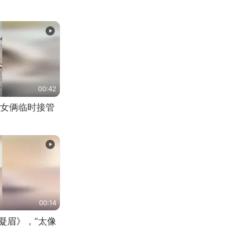
00:42
女俩临时接管
00:14
凝眉》，“太像