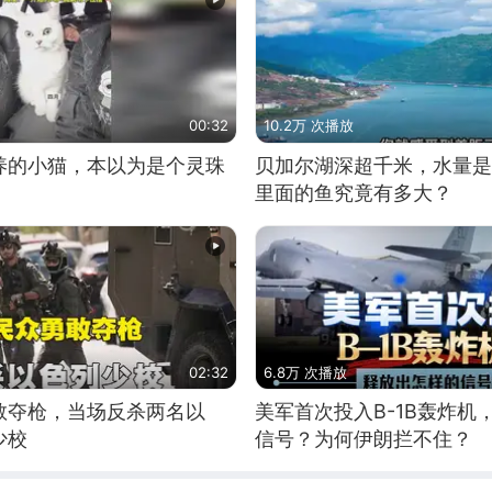
00:32
10.2万 次播放
养的小猫，本以为是个灵珠
贝加尔湖深超千米，水量是
里面的鱼究竟有多大？
02:32
6.8万 次播放
敢夺枪，当场反杀两名以
美军首次投入B-1B轰炸机
少校
信号？为何伊朗拦不住？