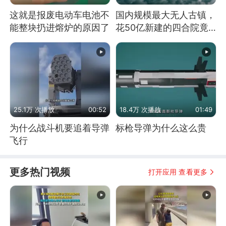
这就是报废电动车电池不
国内规模最大无人古镇，
能整块扔进熔炉的原因了
花50亿新建的四合院竟
没人住，发生了啥
25.1万 次播放
00:52
18.4万 次播放
01:49
为什么战斗机要追着导弹
标枪导弹为什么这么贵
飞行
更多热门视频
打开应用 查看更多