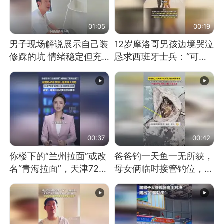
01:05
00:19
男子现场解说展示自己装
12岁摩洛哥男孩边境哭泣
修踩的坑 情绪稳定但充
恳求西班牙士兵：“可不
满无奈 每处都有精心设
可以不要把我遣返回国”
计 但每处都有瑕疵 网
友：一开始我没笑 但看
到洗手盆我没绷住
00:37
00:42
你楼下的“兰州拉面”或改
爸爸钓一天鱼一无所获，
名“青海拉面”，天津72家
母女俩临时接管钓位，用
面馆已集体更换招牌
玩具鱼竿钓上大鱼