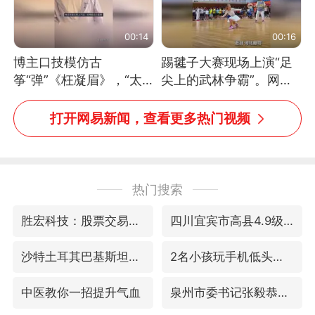
00:14
00:16
博主口技模仿古
踢毽子大赛现场上演“足
筝“弹”《枉凝眉》，“太
尖上的武林争霸”。网
像了～你是吃古筝长大的
友：这哪是踢毽子，分明
吗？”“或将成为首位考级
是武侠片现场！#睡个好
打开网易新闻，查看更多热门视频
不带古筝的选手。”（来
觉
源：新华每日电讯）
热门搜索
胜宏科技：股票交易异常波动
四川宜宾市高县4.9级地震致1人死亡
沙特土耳其巴基斯坦签署共同防务协议
2名小孩玩手机低头幅度近乎折叠
中医教你一招提升气血
泉州市委书记张毅恭被查