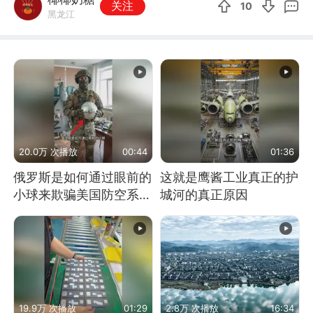
关注
10
黑龙江
20.0万 次播放
00:44
01:36
俄罗斯是如何通过眼前的
这就是鹰酱工业真正的护
小球来欺骗美国防空系统
城河的真正原因
的
19.9万 次播放
01:29
2.8万 次播放
16:34