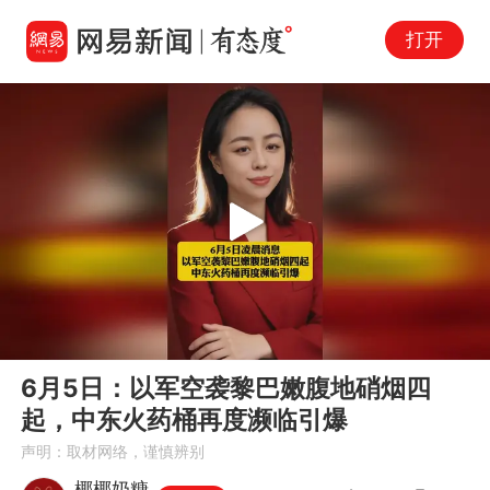
打开
Play
00:00
02:20
En
6月5日：以军空袭黎巴嫩腹地硝烟四
fu
起，中东火药桶再度濒临引爆
声明：取材网络，谨慎辨别
椰椰奶糖