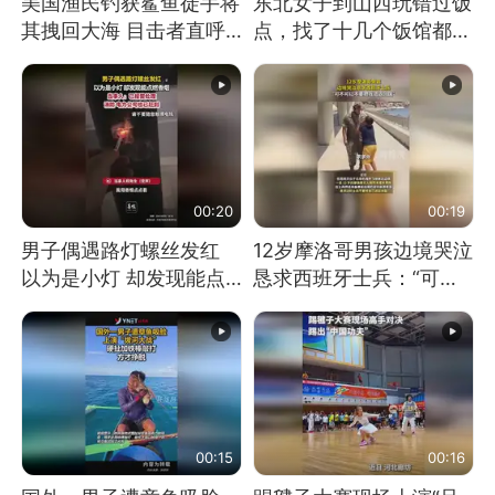
美国渔民钓获鲨鱼徒手将
东北女子到山西玩错过饭
其拽回大海 目击者直呼
点，找了十几个饭馆都没
震惊 （视频来源：参考
开门：午休到几点
消息）
00:20
00:19
男子偶遇路灯螺丝发红
12岁摩洛哥男孩边境哭泣
以为是小灯 却发现能点
恳求西班牙士兵：“可不
燃香烟 当事人：已报警
可以不要把我遣返回国”
处理
00:15
00:16