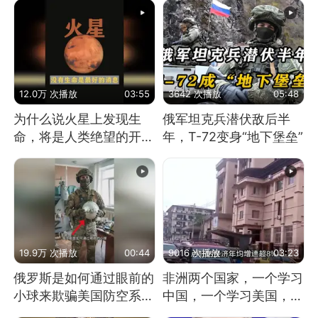
12.0万 次播放
03:55
3642 次播放
05:48
为什么说火星上发现生
俄军坦克兵潜伏敌后半
命，将是人类绝望的开
年，T-72变身“地下堡垒”
始？
19.9万 次播放
00:44
9016 次播放
03:23
俄罗斯是如何通过眼前的
非洲两个国家，一个学习
小球来欺骗美国防空系统
中国，一个学习美国，结
的
果怎么样了？