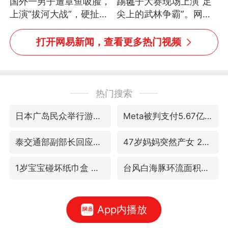
国外一男子遭章鱼吸脸，
踢毽子大赛现场上演“足
上演“拔河大战”，硬扯加
尖上的武林争霸”。网
铁棒敲打方才挣脱
友：这哪是踢毽子，分明
是武侠片现场！#睡个好
打开网易新闻，查看更多热门视频
觉
热门搜索
日本广岛民众举行游行反对政府行径
Meta被判支付5.67亿美元
泰交通部副部长回应中国游客遭歧视
47岁妈妈突然产女 26岁女儿：很震惊
1岁宝宝碰坏纸巾盒 宝妈被索赔924元
台风白海豚环流面积近似13个浙江
App内播放