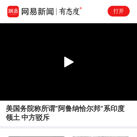
打开
Play
00:00
00:39
En
美国务院称所谓“阿鲁纳恰尔邦”系印度
fu
领土 中方驳斥