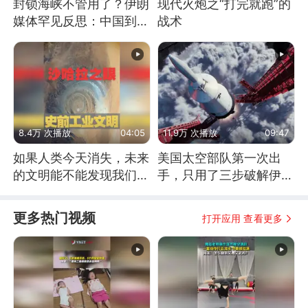
封锁海峡不管用了？伊朗
现代火炮之“打完就跑”的
媒体罕见反思：中国到底
战术
是不是在"拆台"
8.4万 次播放
04:05
11.9万 次播放
09:47
如果人类今天消失，未来
美国太空部队第一次出
的文明能不能发现我们存
手，只用了三步破解伊朗
在过？
防空
更多热门视频
打开应用 查看更多