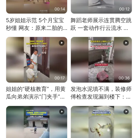
00:14
00:12
5岁姐姐示范 5个月宝宝
舞蹈老师展示连贯腾空跳
秒懂 网友：原来二胎的
跃 一套动作行云流水 节
快乐长这样
奏感拉满 网友：怎么做
到又舞又武的？
00:17
00:36
姐姐的“硬核教育”，用黄
发泡水泥填不满，装修师
瓜向弟弟演示“门夹手”，
傅检查发现漏到楼下：出
网友：果然言传不如身
风口未延伸到外墙
教！