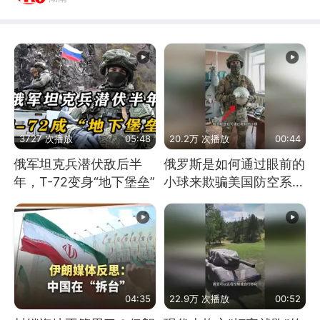
3727 次播放
05:48
20.2万 次播放
00:44
俄军坦克兵潜伏敌后半
俄罗斯是如何通过眼前的
年，T-72变身“地下堡垒”
小球来欺骗美国防空系统
的
04:35
22.9万 次播放
00:52