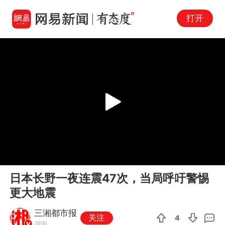
打开
Play
00:00
00:16
En
日本长野一夜连震47次，当局呼吁警惕
fu
更大地震
三湘都市报
关注
4
湖南