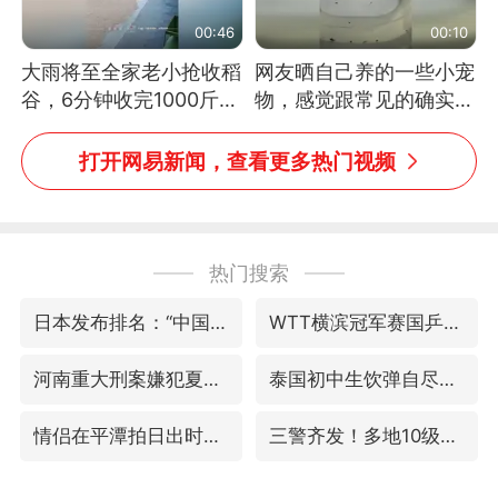
00:46
00:10
大雨将至全家老小抢收稻
网友晒自己养的一些小宠
谷，6分钟收完1000斤，
物，感觉跟常见的确实有
没有一个人掉链子
些不一样
打开网易新闻，查看更多热门视频
热门搜索
日本发布排名：“中国第一，美日德韩英法居后”
WTT横滨冠军赛国乒女单三将晋级四强
河南重大刑案嫌犯夏某钢落网
泰国初中生饮弹自尽前开了26枪
情侣在平潭拍日出时坠崖致一死一伤
三警齐发！多地10级以上雷暴大风