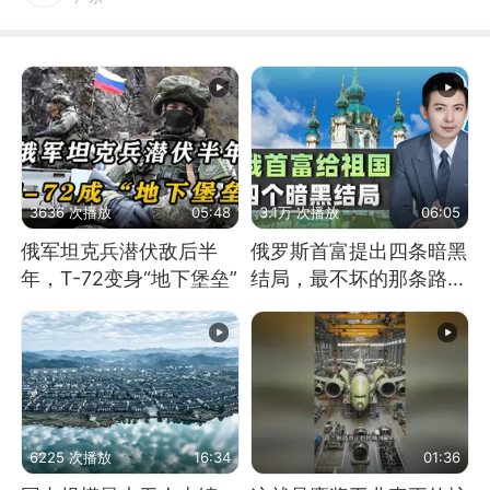
3636 次播放
05:48
3.1万 次播放
06:05
俄军坦克兵潜伏敌后半
俄罗斯首富提出四条暗黑
年，T-72变身“地下堡垒”
结局，最不坏的那条路是
通向东方
6225 次播放
16:34
01:36