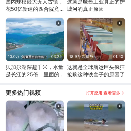
国内规模最大无人古镇，
这就是鹰酱工业真正的护
花50亿新建的四合院竟
城河的真正原因
没人住，发生了啥
10.0万 次播放
03:25
18.9万 次播放
01:40
贝加尔湖深超千米，水量
这就是全球航运巨头疯狂
是长江的25倍，里面的
抢购这种铁盒子的原因了
鱼究竟有多大？
更多热门视频
打开应用 查看更多