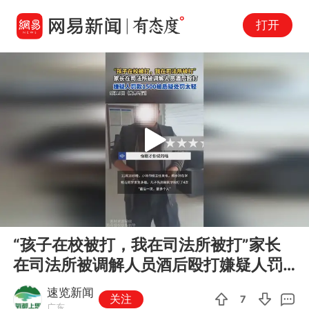
打开
Play
00:00
00:36
En
“孩子在校被打，我在司法所被打”家长
fu
在司法所被调解人员酒后殴打嫌疑人罚
款1500被质疑处罚太轻
速览新闻
关注
7
广东