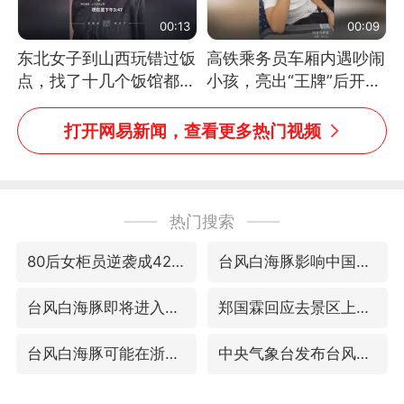
00:13
00:09
东北女子到山西玩错过饭
高铁乘务员车厢内遇吵闹
点，找了十几个饭馆都没
小孩，亮出“王牌”后开启
开门：午休到几点
一键静音
打开网易新闻，查看更多热门视频
热门搜索
80后女柜员逆袭成4200亿银行副行长
台风白海豚影响中国已成定局
台风白海豚即将进入48小时警戒线
郑国霖回应去景区上班被保安拦下
台风白海豚可能在浙闽沿海登陆
中央气象台发布台风黄色预警