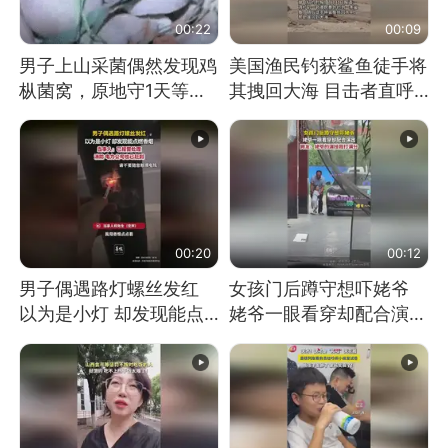
00:22
00:09
男子上山采菌偶然发现鸡
美国渔民钓获鲨鱼徒手将
枞菌窝，原地守1天等它
其拽回大海 目击者直呼
长大：挖了140多朵
震惊 （视频来源：参考
消息）
00:20
00:12
男子偶遇路灯螺丝发红
女孩门后蹲守想吓姥爷
以为是小灯 却发现能点
姥爷一眼看穿却配合演出
燃香烟 当事人：已报警
网友：姥爷的演技我打满
处理
分