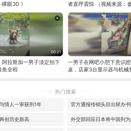
·裸眼3D！
者直呼震惊 （视频来源：
00:21
！阿拉斯加一男子淡定拍下
一男子在网吧小憩下意识蹬
鲑鱼全程
桌，店家3台显示器与机械
热门搜索
与情人一审获刑1年
官方通报传销头目出狱办书
再创历史新高
外交部回应日本将中国列为