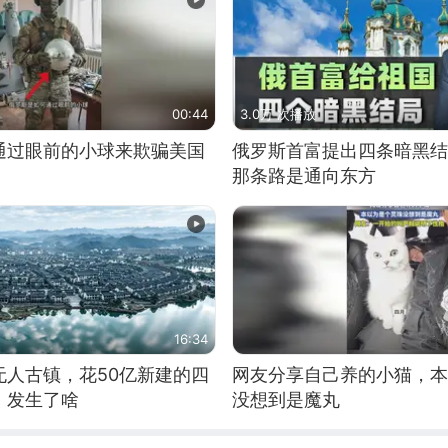
00:44
3.0万 次播放
通过眼前的小球来欺骗美国
俄罗斯首富提出四条暗黑结
那条路是通向东方
16:34
无人古镇，花50亿新建的四
网友分享自己养的小猫，本
，发生了啥
没想到是魔丸