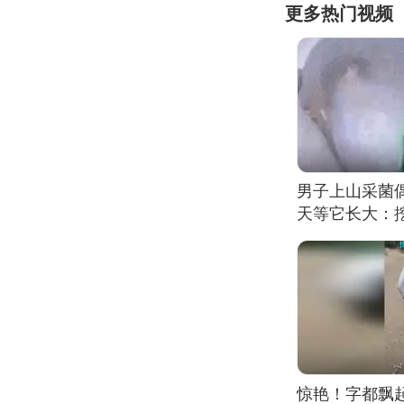
更多热门视频
男子上山采菌
天等它长大：挖
惊艳！字都飘起