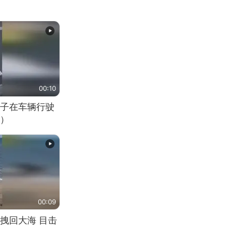
00:10
子在车辆行驶
）
00:09
拽回大海 目击