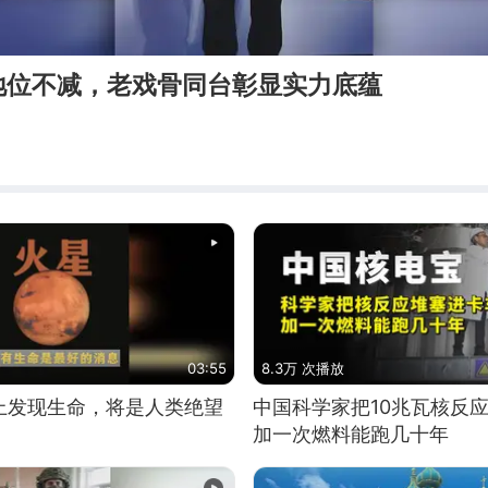
地位不减，老戏骨同台彰显实力底蕴
03:55
8.3万 次播放
上发现生命，将是人类绝望
中国科学家把10兆瓦核反
加一次燃料能跑几十年