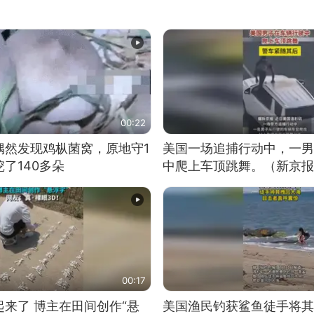
00:22
偶然发现鸡枞菌窝，原地守1
美国一场追捕行动中，一男
了140多朵
中爬上车顶跳舞。（新京报
00:17
来了 博主在田间创作“悬
美国渔民钓获鲨鱼徒手将其