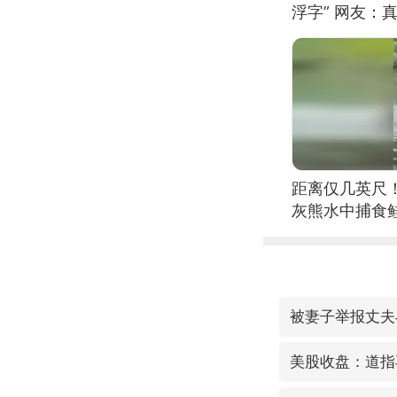
浮字” 网友：真
距离仅几英尺
灰熊水中捕食
被妻子举报丈夫
美股收盘：道指