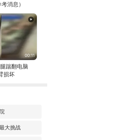
参考消息）
00:11
腿踹翻电脑
臂损坏
院
最大挑战