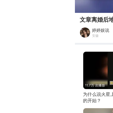
00:00
文章离婚后
婷婷娱说
安徽
11.7万 次播放
为什么说火星
的开始？