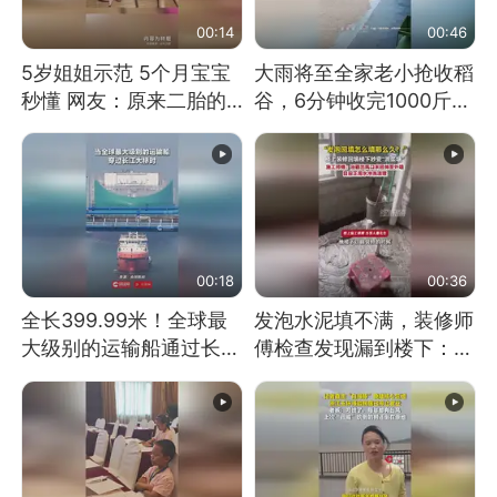
00:14
00:46
5岁姐姐示范 5个月宝宝
大雨将至全家老小抢收稻
秒懂 网友：原来二胎的
谷，6分钟收完1000斤，
快乐长这样
没有一个人掉链子
00:18
00:36
全长399.99米！全球最
发泡水泥填不满，装修师
大级别的运输船通过长江
傅检查发现漏到楼下：出
大桥这一幕，太震撼了！
风口未延伸到外墙