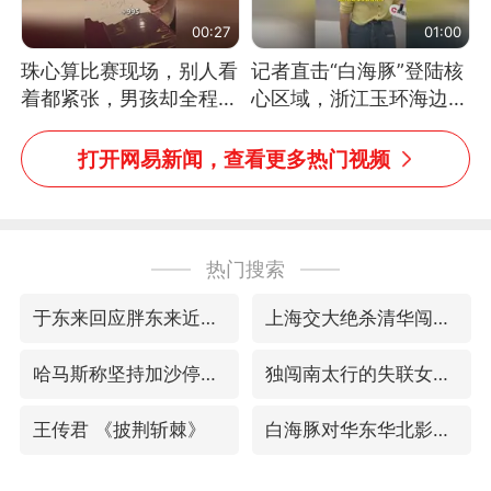
00:27
01:00
珠心算比赛现场，别人看
记者直击“白海豚”登陆核
着都紧张，男孩却全程气
心区域，浙江玉环海边民
定神闲、从容作答，最终
宿已停止营业，老板：习
拿下冠军。网友：这淡定
惯了
打开网易新闻，查看更多热门视频
的样子，一看就是有实
力！（人民日报）
热门搜索
于东来回应胖东来近25年老店年底关闭
上海交大绝杀清华闯进AUBL总决赛
哈马斯称坚持加沙停火协议路线图
独闯南太行的失联女生最后轨迹已确认
王传君 《披荆斩棘》
白海豚对华东华北影响会大于巴威