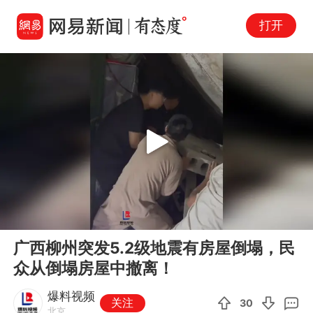
打开
Play
00:00
00:53
En
广西柳州突发5.2级地震有房屋倒塌，民
fu
众从倒塌房屋中撤离！
爆料视频
关注
30
北京