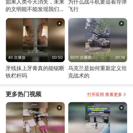
如果人类今天消失，未来
为什么战斗机要追着导弹
的文明能不能发现我们存
飞行
在过？
40 次播放
00:50
9211 次播放
01:16
牙线抹上牙膏真的能锯断
乌克兰是如何重新定义坦
铁栏杆吗
克战术的
更多热门视频
打开应用 查看更多