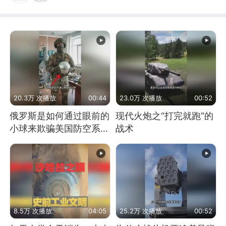
20.3万 次播放
00:44
23.0万 次播放
00:52
俄罗斯是如何通过眼前的
现代火炮之“打完就跑”的
小球来欺骗美国防空系统
战术
的
8.5万 次播放
04:05
25.2万 次播放
00:52