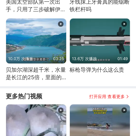
美国太空部队第一次出
牙线抹上牙膏真的能锯断
手，只用了三步破解伊朗
铁栏杆吗
防空
10.0万 次播放
03:25
13.6万 次播放
01:49
贝加尔湖深超千米，水量
标枪导弹为什么这么贵
是长江的25倍，里面的
鱼究竟有多大？
更多热门视频
打开应用 查看更多