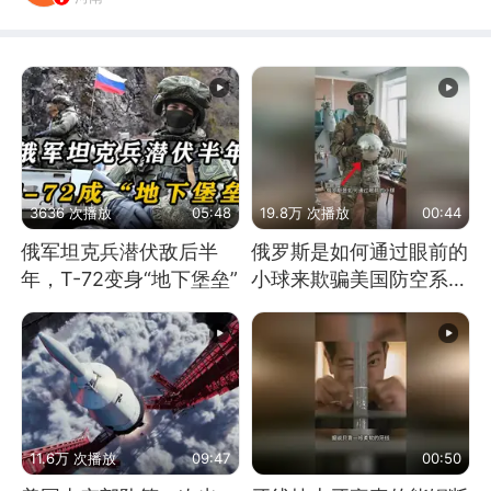
3636 次播放
05:48
19.8万 次播放
00:44
俄军坦克兵潜伏敌后半
俄罗斯是如何通过眼前的
年，T-72变身“地下堡垒”
小球来欺骗美国防空系统
的
11.6万 次播放
09:47
00:50