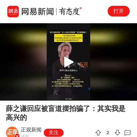
打开
Play
00:00
00:14
En
薛之谦回应被盲道摆拍骗了：其实我是
fu
高兴的
正观新闻
关注
2
河南