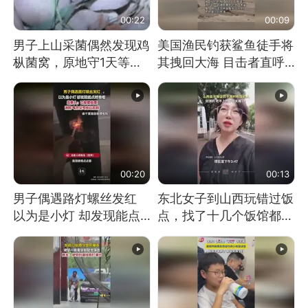
00:22
00:09
男子上山采菌偶然发现鸡
美国渔民钓获鲨鱼徒手将
枞菌窝，原地守1天等它
其拽回大海 目击者直呼
长大：挖了140多朵
震惊 （视频来源：参考
消息）
00:20
00:13
男子偶遇路灯螺丝发红
东北女子到山西玩错过饭
以为是小灯 却发现能点
点，找了十几个饭馆都没
燃香烟 当事人：已报警
开门：午休到几点
处理