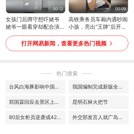
00:12
00:09
女孩门后蹲守想吓姥爷
高铁乘务员车厢内遇吵闹
姥爷一眼看穿却配合演出
小孩，亮出“王牌”后开启
网友：姥爷的演技我打满
一键静音
分
打开网易新闻，查看更多热门视频
热门搜索
台风白海豚影响中国已成定局
我国编制完成新版全月地质图
郑国霖回应去景区上班被保安拦下
昆明石林火把节
80后女柜员逆袭成4200亿银行副行长
外交部发言人就广岛核爆81周年等答记者问