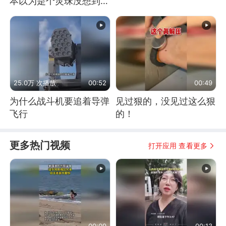
本以为是个灵珠没想到是
魔丸
25.0万 次播放
00:52
00:49
为什么战斗机要追着导弹
见过狠的，没见过这么狠
飞行
的！
更多热门视频
打开应用 查看更多
00:09
00:13