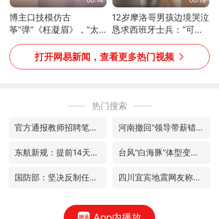
博主口技模仿古
12岁摩洛哥男孩边境哭泣
筝“弹”《枉凝眉》，“太
恳求西班牙士兵：“可不
像了～你是吃古筝长大的
可以不要把我遣返回国”
吗？”“或将成为首位考级
打开网易新闻，查看更多热门视频
不带古筝的选手。”（来
源：新华每日电讯）
热门搜索
官方通报教师招聘笔试前13名被淘汰
河南撤回“领导带薪错峰休假”通知
东航新规：提前14天可免费退改签
台风“白海豚”体型变大！环流面积接近13个浙江那么大
国防部：坚决反制任何闹海挑衅图谋
四川宜宾地震网友称睡觉被摇醒
App内播放