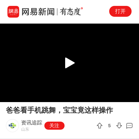
打开
Play
00:00
00:15
En
爸爸看手机跳舞，宝宝竟这样操作
fu
资讯追踪
关注
5
山东