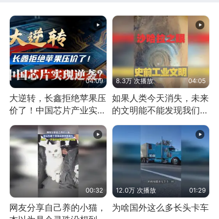
04:09
8.3万 次播放
04:05
大逆转，长鑫拒绝苹果压
如果人类今天消失，未来
价了！中国芯片产业实现
的文明能不能发现我们存
怎样的逆袭？
在过？
00:32
12.0万 次播放
01:29
网友分享自己养的小猫，
为啥国外这么多长头卡车