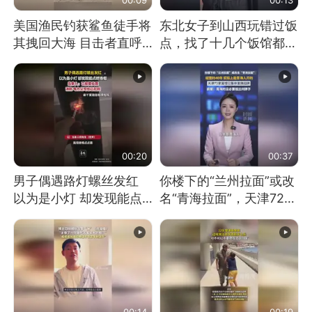
美国渔民钓获鲨鱼徒手将
东北女子到山西玩错过饭
其拽回大海 目击者直呼
点，找了十几个饭馆都没
震惊 （视频来源：参考
开门：午休到几点
消息）
00:20
00:37
男子偶遇路灯螺丝发红
你楼下的“兰州拉面”或改
以为是小灯 却发现能点
名“青海拉面”，天津72家
燃香烟 当事人：已报警
面馆已集体更换招牌
处理
00:14
00:19