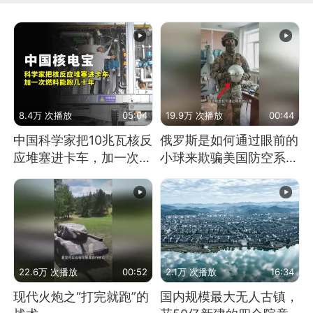
8.4万 次播放
05:04
19.9万 次播放
00:44
中国科学家把10兆瓦核反
俄罗斯是如何通过眼前的
应堆塞进卡车，加一次燃
小球来欺骗美国防空系统
料能跑几十年
的
22.6万 次播放
00:52
2.1万 次播放
16:34
现代火炮之“打完就跑”的
国内规模最大无人古镇，