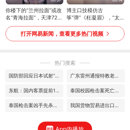
你楼下的“兰州拉面”或改
博主口技模仿古
名“青海拉面”，天津72家
筝“弹”《枉凝眉》，“太
面馆已集体更换招牌
像了～你是吃古筝长大的
吗？”“或将成为首位考级
打开网易新闻，查看更多热门视频
不带古筝的选手。”（来
源：新华每日电讯）
热门搜索
国防部回应日本试射“战斧”导弹
广东雷州通报特教老师招聘违规事件
东航：国内客票提前14天免费退改
泰国校园枪击案死亡人数升至7人
泰国枪击案凶手先杀祖父母后行凶
我国货物贸易进出口超30万亿元
App内播放