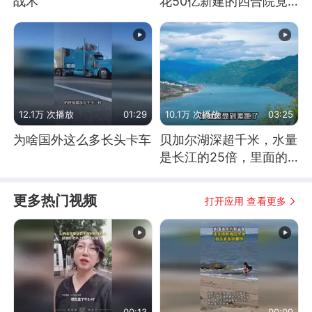
战术
花50亿新建的四合院竟
没人住，发生了啥
12.1万 次播放
01:29
10.1万 次播放
03:25
为啥国外这么多长头卡车
贝加尔湖深超千米，水量
是长江的25倍，里面的
鱼究竟有多大？
更多热门视频
打开应用 查看更多
00:13
00:09