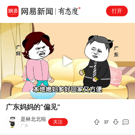
打开
Play
00:00
00:47
En
广东妈妈的“偏见”
fu
是林北北啦
关注
37
广东