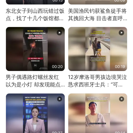
东北女子到山西玩错过饭
美国渔民钓获鲨鱼徒手将
点，找了十几个饭馆都没
其拽回大海 目击者直呼
开门：午休到几点
震惊 （视频来源：参考
消息）
00:20
00:19
男子偶遇路灯螺丝发红
12岁摩洛哥男孩边境哭泣
以为是小灯 却发现能点
恳求西班牙士兵：“可不
燃香烟 当事人：已报警
可以不要把我遣返回国”
处理
00:37
00:14