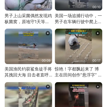
00:22
00:10
男子上山采菌偶然发现鸡
美国一场追捕行动中，一
枞菌窝，原地守1天等它
男子在车辆行驶中爬上车
长大：挖了140多朵
顶跳舞。（新京报）
00:09
00:17
美国渔民钓获鲨鱼徒手将
惊艳！字都飘起来了 博
其拽回大海 目击者直呼
主在田间创作“悬浮字” 网
震惊 （视频来源：参考
友：真·裸眼3D！
消息）