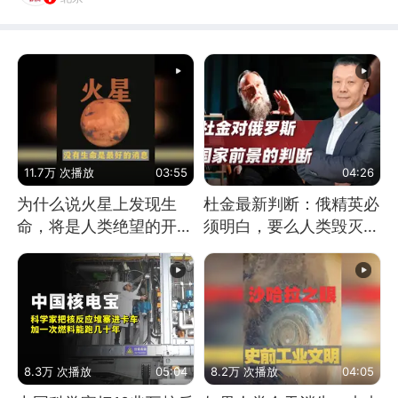
11.7万 次播放
03:55
04:26
为什么说火星上发现生
杜金最新判断：俄精英必
命，将是人类绝望的开
须明白，要么人类毁灭，
始？
要么俄毁灭
8.3万 次播放
05:04
8.2万 次播放
04:05