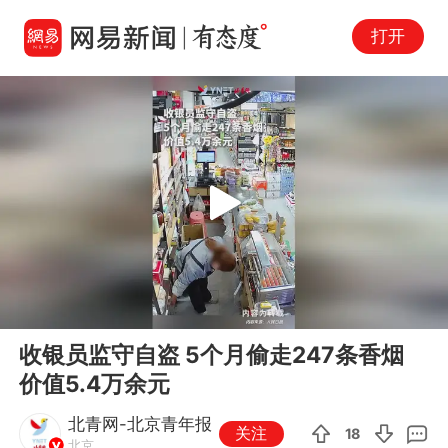
打开
Play
00:00
00:17
En
收银员监守自盗 5个月偷走247条香烟
fu
价值5.4万余元
北青网-北京青年报
关注
18
北京