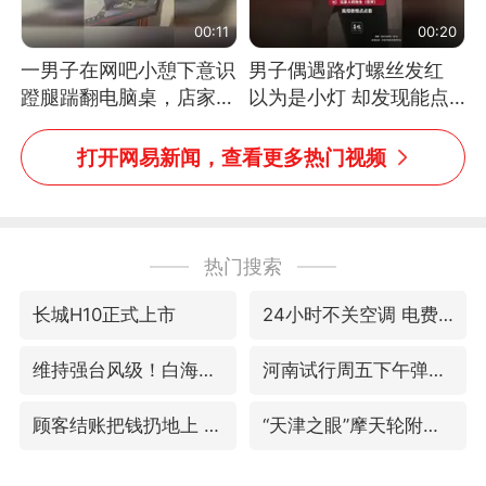
00:11
00:20
一男子在网吧小憩下意识
男子偶遇路灯螺丝发红
蹬腿踹翻电脑桌，店家3
以为是小灯 却发现能点
台显示器与机械臂损坏
燃香烟 当事人：已报警
处理
打开网易新闻，查看更多热门视频
热门搜索
长城H10正式上市
24小时不关空调 电费反而更低？
维持强台风级！白海豚直奔华东沿海
河南试行周五下午弹性离岗
顾客结账把钱扔地上 服务员霸气扔回
“天津之眼”摩天轮附近2人落水