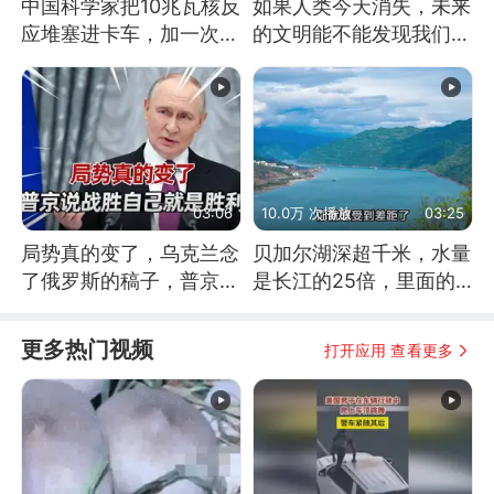
中国科学家把10兆瓦核反
如果人类今天消失，未来
应堆塞进卡车，加一次燃
的文明能不能发现我们存
料能跑几十年
在过？
03:06
10.0万 次播放
03:25
局势真的变了，乌克兰念
贝加尔湖深超千米，水量
了俄罗斯的稿子，普京说
是长江的25倍，里面的
战胜自己就是胜利
鱼究竟有多大？
更多热门视频
打开应用 查看更多