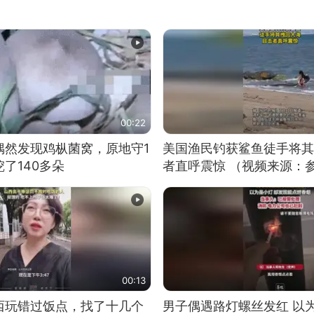
00:22
偶然发现鸡枞菌窝，原地守1
美国渔民钓获鲨鱼徒手将其
了140多朵
者直呼震惊 （视频来源：
00:13
西玩错过饭点，找了十几个
男子偶遇路灯螺丝发红 以