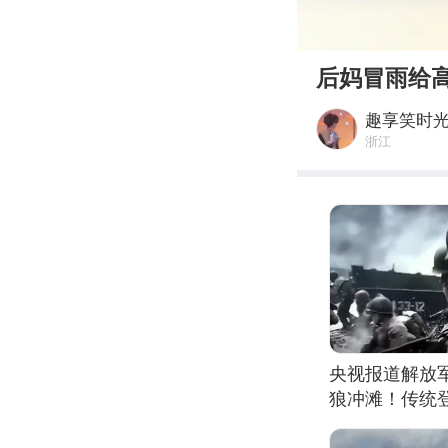
00:00
后妈冒雨给
趣享笑时
浙江
央视报道解放
狼冲滩！传统