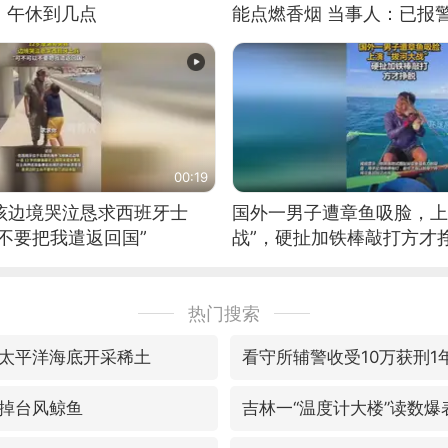
：午休到几点
能点燃香烟 当事人：已报
00:19
男孩边境哭泣恳求西班牙士
国外一男子遭章鱼吸脸，上
不要把我遣返回国”
战”，硬扯加铁棒敲打方才
热门搜索
太平洋海底开采稀土
看守所辅警收受10万获刑1
掉台风鲸鱼
吉林一“温度计大楼”读数爆