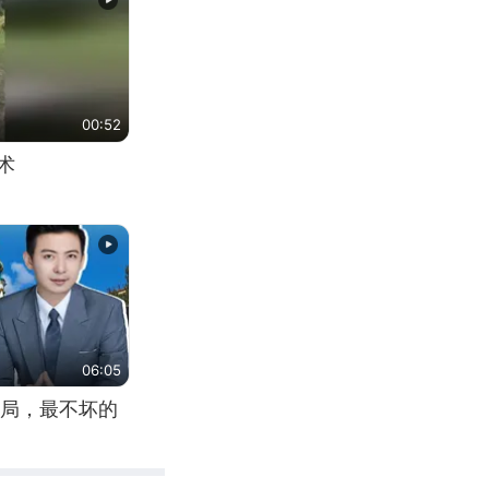
00:52
术
06:05
局，最不坏的