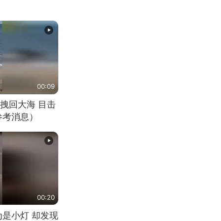
00:09
拽回大海 目击
参考消息）
00:20
为是小灯 却发现