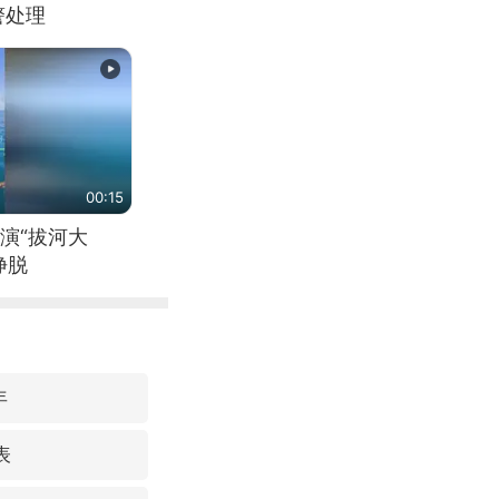
警处理
00:15
演“拔河大
挣脱
年
表