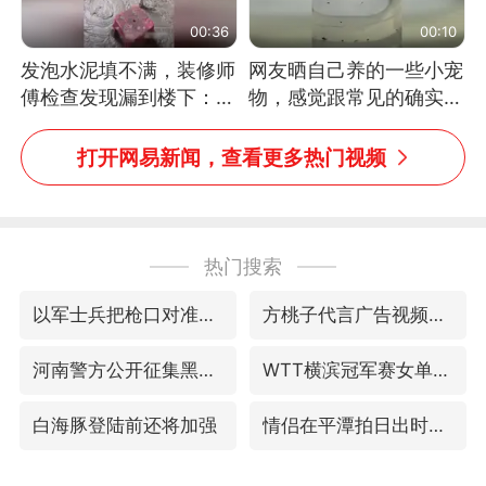
00:36
00:10
发泡水泥填不满，装修师
网友晒自己养的一些小宠
傅检查发现漏到楼下：出
物，感觉跟常见的确实有
风口未延伸到外墙
些不一样
打开网易新闻，查看更多热门视频
热门搜索
以军士兵把枪口对准中国记者
方桃子代言广告视频已下架
河南警方公开征集黑恶犯罪线索
WTT横滨冠军赛女单四强国乒占三席
白海豚登陆前还将加强
情侣在平潭拍日出时坠崖致一死一伤