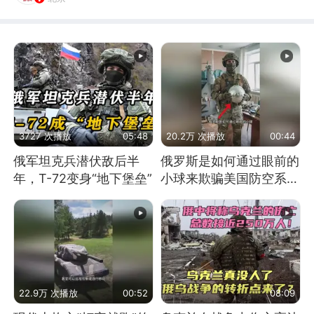
3727 次播放
05:48
20.2万 次播放
00:44
俄军坦克兵潜伏敌后半
俄罗斯是如何通过眼前的
年，T-72变身“地下堡垒”
小球来欺骗美国防空系统
的
22.9万 次播放
00:52
08:09