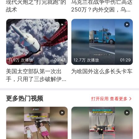
现代火炮之“打完就跑”的
乌克兰在战争中伤亡高达
战术
250万？内外交困，乌克
兰这下真没人了！
11.9万 次播放
09:47
12.7万 次播放
01:29
美国太空部队第一次出
为啥国外这么多长头卡车
手，只用了三步破解伊朗
防空
更多热门视频
打开应用 查看更多