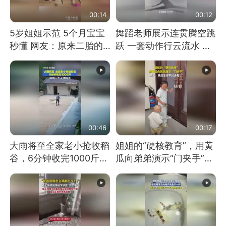
00:14
00:12
5岁姐姐示范 5个月宝宝
舞蹈老师展示连贯腾空跳
秒懂 网友：原来二胎的
跃 一套动作行云流水 节
快乐长这样
奏感拉满 网友：怎么做
到又舞又武的？
00:46
00:17
大雨将至全家老小抢收稻
姐姐的“硬核教育”，用黄
谷，6分钟收完1000斤，
瓜向弟弟演示“门夹手”，
没有一个人掉链子
网友：果然言传不如身
教！