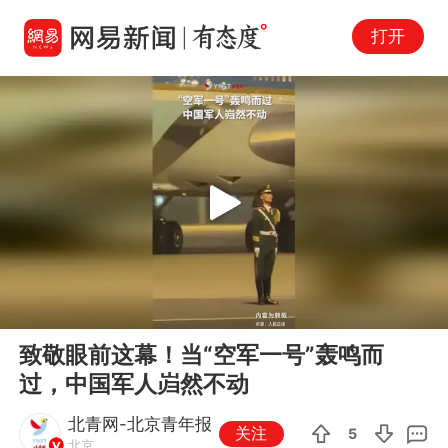
打开
Play
00:00
00:16
En
致敬眼前这幕！当“空军一号”轰鸣而
fu
过，中国军人岿然不动
北青网-北京青年报
关注
5
北京