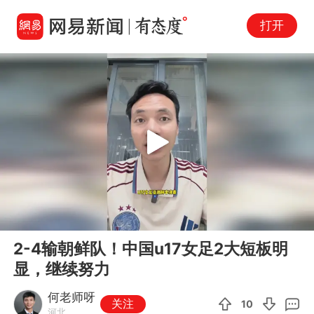
打开
Play
00:00
01:03
En
2-4输朝鲜队！中国u17女足2大短板明
fu
显，继续努力
何老师呀
关注
10
河北