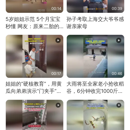
00:14
00:39
5岁姐姐示范 5个月宝宝
孙子考取上海交大爷爷感
秒懂 网友：原来二胎的
谢亲家母
快乐长这样
00:17
00:46
姐姐的“硬核教育”，用黄
大雨将至全家老小抢收稻
瓜向弟弟演示“门夹手”，
谷，6分钟收完1000斤，
网友：果然言传不如身
没有一个人掉链子
教！