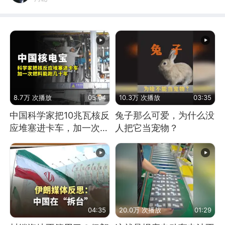
8.7万 次播放
05:04
10.3万 次播放
03:35
中国科学家把10兆瓦核反
兔子那么可爱，为什么没
应堆塞进卡车，加一次燃
人把它当宠物？
料能跑几十年
04:35
20.0万 次播放
01:29