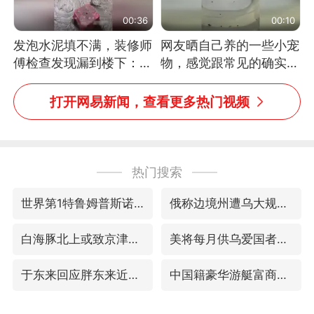
00:36
00:10
发泡水泥填不满，装修师
网友晒自己养的一些小宠
傅检查发现漏到楼下：出
物，感觉跟常见的确实有
风口未延伸到外墙
些不一样
打开网易新闻，查看更多热门视频
热门搜索
世界第1特鲁姆普斯诺克中国赛一轮游
俄称边境州遭乌大规模袭击已致13伤
白海豚北上或致京津冀暴雨
美将每月供乌爱国者拦截导弹
于东来回应胖东来近25年老店年底关闭
中国籍豪华游艇富商之子在泰国被杀