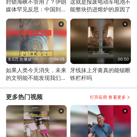
封锁海峡不管用了？伊朗
这就是报废电动车电池不
媒体罕见反思：中国到底
能整块扔进熔炉的原因了
是不是在"拆台"
8.5万 次播放
04:05
00:50
如果人类今天消失，未来
牙线抹上牙膏真的能锯断
的文明能不能发现我们存
铁栏杆吗
在过？
更多热门视频
打开应用 查看更多