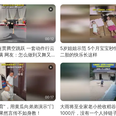
00:12
连贯腾空跳跃 一套动作行云
5岁姐姐示范 5个月宝宝秒
满 网友：怎么做到又舞又武
二胎的快乐长这样
00:17
育”，用黄瓜向弟弟演示“门
大雨将至全家老小抢收稻谷
：果然言传不如身教！
1000斤，没有一个人掉链