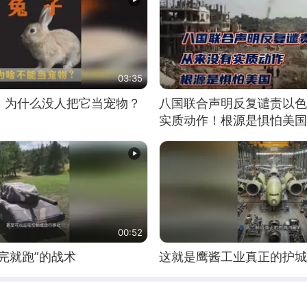
03:35
，为什么没人把它当宠物？
八国联合声明反复谴责以色
实质动作！根源是惧怕美国
00:52
完就跑”的战术
这就是鹰酱工业真正的护城