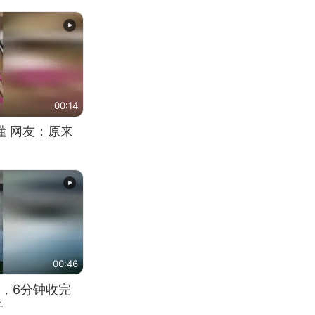
00:14
懂 网友：原来
00:46
，6分钟收完
子