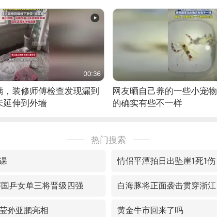
00:36
满，装修师傅检查发现漏到
网友晒自己养的一些小宠物
未延伸到外墙
的确实有些不一样
热门搜索
课
情侣平潭拍日出坠崖1死1伤
赛国乒女单三将晋级四强
白海豚将正面袭击贯穿浙江
莹孙亚鹏亮相
黄金牛市回来了吗