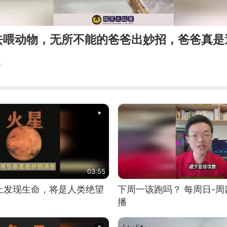
去喂动物，无所不能的爸爸出妙招，爸爸真是
星
03:55
上发现生命，将是人类绝望
下周一该跑吗？ 每周日-周四
播