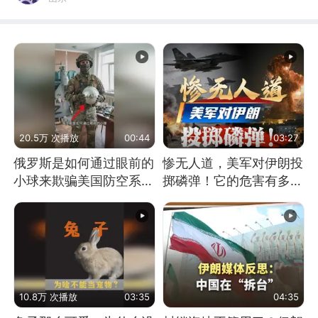
20.5万 次播放
00:44
03:27
俄罗斯是如何通过眼前的
惨无人道，美军对伊朗投
小球来欺骗美国防空系统
掷磷弹！它的危害有多
的
大？
10.8万 次播放
03:35
04:35