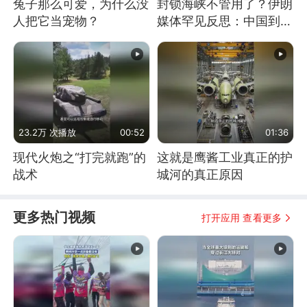
兔子那么可爱，为什么没
封锁海峡不管用了？伊朗
人把它当宠物？
媒体罕见反思：中国到底
是不是在"拆台"
23.2万 次播放
00:52
01:36
现代火炮之“打完就跑”的
这就是鹰酱工业真正的护
战术
城河的真正原因
更多热门视频
打开应用 查看更多