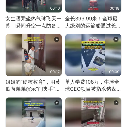
00:10
00:18
女生晒乘坐热气球飞天一
全长399.99米！全球最
幕，瞬间升空一点防备都
大级别的运输船通过长江
没有
大桥这一幕，太震撼了！
00:17
00:09
姐姐的“硬核教育”，用黄
单人学费108万，牛津全
瓜向弟弟演示“门夹手”，
球CEO项目被指杀猪盘，
网友：果然言传不如身
项目方称负责人曾任牛津
教！
大学校长