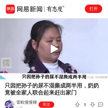
打开
Play
00:00
06:41
En
只因把孙子的尿不湿撕成两半用，奶奶
fu
竟被全家人联合起来赶出家门
雷欧慢慢聊
关注
5
山东