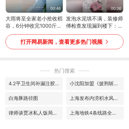
00:46
00:36
大雨将至全家老小抢收稻
发泡水泥填不满，装修师
谷，6分钟收完1000斤，
傅检查发现漏到楼下：出
没有一个人掉链子
风口未延伸到外墙
打开网易新闻，查看更多热门视频
热门搜索
4.2平卫生间补漏注胶花1.55万
小沈阳加盟《披荆斩棘》
白海豚路径图
上海发布内涝积水风险提示
律师谈贾冰私人饭局被偷拍
上海地铁4条线路全线停运