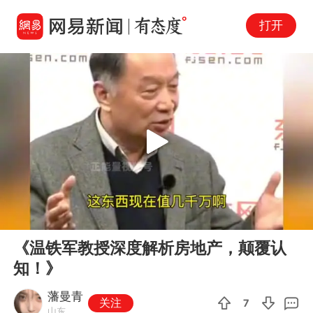
打开
Play
00:00
00:47
En
《温铁军教授深度解析房地产，颠覆认
fu
知！》
藩曼青
关注
7
山东