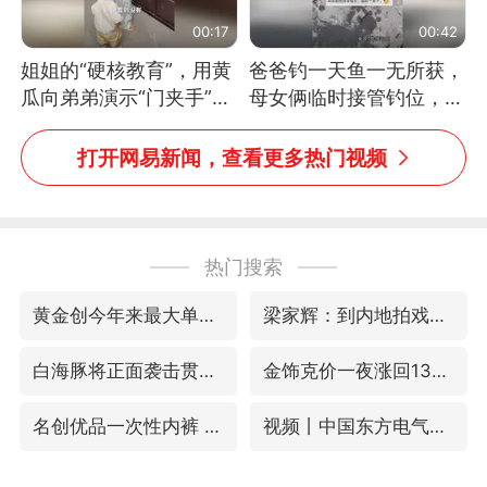
00:17
00:42
姐姐的“硬核教育”，用黄
爸爸钓一天鱼一无所获，
瓜向弟弟演示“门夹手”，
母女俩临时接管钓位，用
网友：果然言传不如身
玩具鱼竿钓上大鱼
教！
打开网易新闻，查看更多热门视频
热门搜索
黄金创今年来最大单周涨幅
梁家辉：到内地拍戏不是北上是回归
白海豚将正面袭击贯穿浙江
金饰克价一夜涨回1300元
名创优品一次性内裤 颜面尽失
视频丨中国东方电气集团原党组副书记、董事宋致远被查