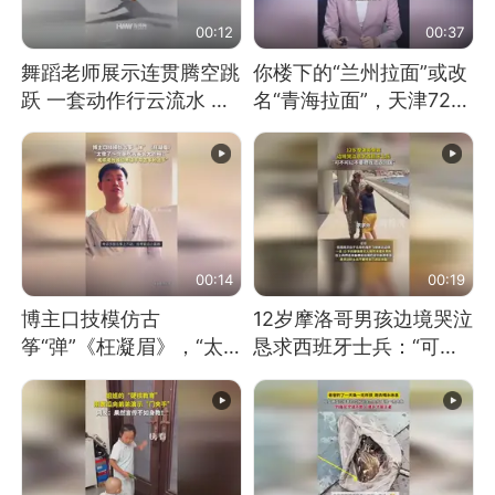
00:12
00:37
舞蹈老师展示连贯腾空跳
你楼下的“兰州拉面”或改
跃 一套动作行云流水 节
名“青海拉面”，天津72家
奏感拉满 网友：怎么做
面馆已集体更换招牌
到又舞又武的？
00:14
00:19
博主口技模仿古
12岁摩洛哥男孩边境哭泣
筝“弹”《枉凝眉》，“太
恳求西班牙士兵：“可不
像了～你是吃古筝长大的
可以不要把我遣返回国”
吗？”“或将成为首位考级
不带古筝的选手。”（来
源：新华每日电讯）