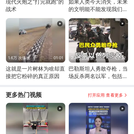
现代火炮之“打完就跑”的
如果人类今天消失，未来
战术
的文明能不能发现我们存
在过？
1.6万 次播放
01:01
2.4万 次播放
02:32
这就是一片树林为啥却直
巴勒斯坦人勇敢夺枪，当
接把它粉碎的真正原因
场反杀两名以军，包括一
名少校
更多热门视频
打开应用 查看更多