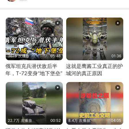
3675 次播放
05:48
01:36
俄军坦克兵潜伏敌后半
这就是鹰酱工业真正的护
年，T-72变身“地下堡垒”
城河的真正原因
22.7万 次播放
00:52
8.4万 次播放
04:05