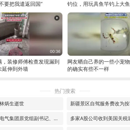
不要把我遣返回国”
钓位，用玩具鱼竿钓上大鱼
00:36
满，装修师傅检查发现漏到
网友晒自己养的一些小宠物
未延伸到外墙
的确实有些不一样
热门搜索
林炳生逝世
新疆景区自驾服务费改为按
视频丨中国东方电气集团原党组副书记、董事宋致远被查
多家A股公司收到美国关税