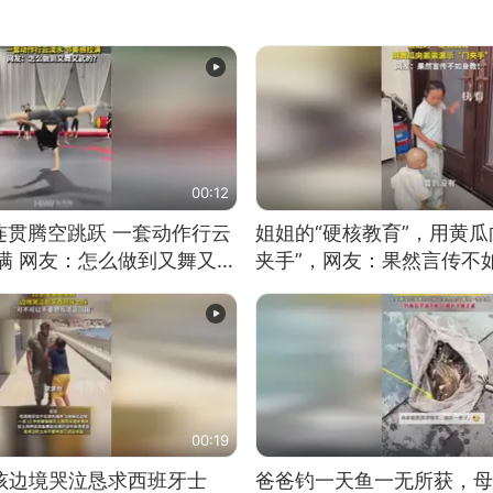
00:12
连贯腾空跳跃 一套动作行云
姐姐的“硬核教育”，用黄瓜
满 网友：怎么做到又舞又武
夹手”，网友：果然言传不
00:19
男孩边境哭泣恳求西班牙士
爸爸钓一天鱼一无所获，母