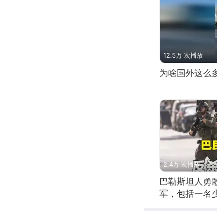
12.5万 次播放
为啥国外这么
2.4万 次播放
巴勒斯坦人勇
军，包括一名