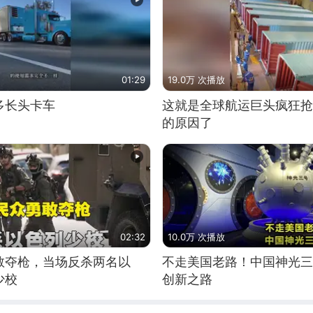
01:29
19.0万 次播放
多长头卡车
这就是全球航运巨头疯狂抢
的原因了
02:32
10.0万 次播放
敢夺枪，当场反杀两名以
不走美国老路！中国神光三
少校
创新之路