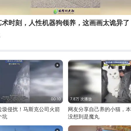
艺术时刻，人性机器狗领养，这画画太诡异了
叔
00:10
7.8万 次播放
垃圾侵扰！马斯克公司火箭
网友分享自己养的小猫，本
个坑
没想到是魔丸