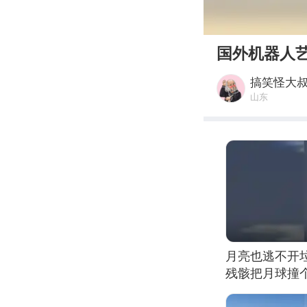
00:00
国外机器人
搞笑怪大
山东
月亮也逃不开
残骸把月球撞