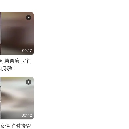
00:17
向弟弟演示“门
如身教！
00:42
女俩临时接管