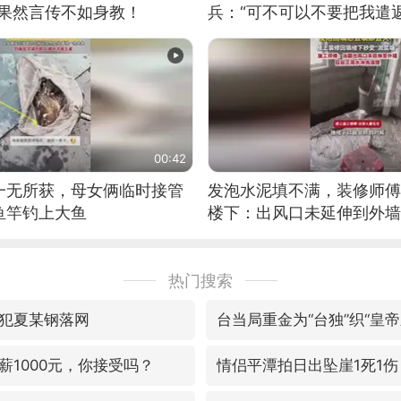
：果然言传不如身教！
兵：“可不可以不要把我遣返
00:42
一无所获，母女俩临时接管
发泡水泥填不满，装修师傅
鱼竿钓上大鱼
楼下：出风口未延伸到外墙
热门搜索
犯夏某钢落网
台当局重金为“台独”织“皇帝
薪1000元，你接受吗？
情侣平潭拍日出坠崖1死1伤