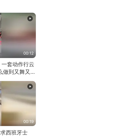
00:12
 一套动作行云
怎么做到又舞又武
00:19
恳求西班牙士