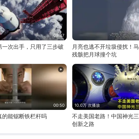
09:47
第一次出手，只用了三步破
月亮也逃不开垃圾侵扰！马
残骸把月球撞个坑
00:50
10.0万 次播放
真的能锯断铁栏杆吗
不走美国老路！中国神光三
创新之路