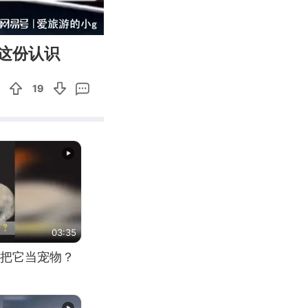
04:42
Enter
这份认识
fullscreen
19
03:35
把它当宠物？