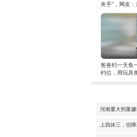
夹手”，网友
爸爸钓一天鱼
钓位，用玩具
河南重大刑案嫌
上四休三，但降