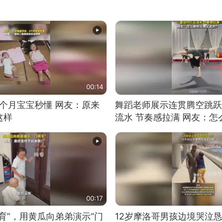
00:14
5个月宝宝秒懂 网友：原来
舞蹈老师展示连贯腾空跳跃
这样
流水 节奏感拉满 网友：
的？
00:17
育”，用黄瓜向弟弟演示“门
12岁摩洛哥男孩边境哭泣