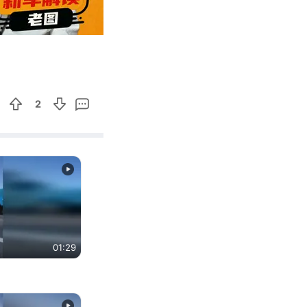
02:55
Enter
fullscreen
2
01:29