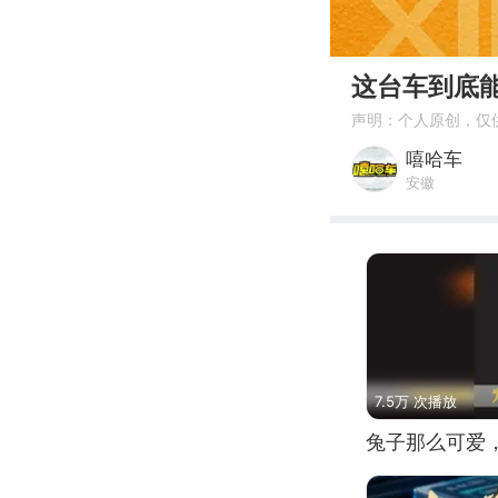
00:00
这台车到底能
声明：个人原创，仅
嘻哈车
安徽
7.5万 次播放
兔子那么可爱