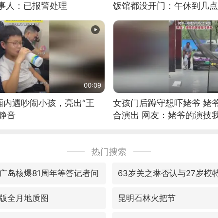
当事人：已报警处理
饭馆都没开门：午休到几点
00:09
厢内遇吵闹小孩，亮出“王
女孩门后蹲守想吓姥爷 姥
静音
合演出 网友：姥爷的演技
热门搜索
广岛核爆81周年等答记者问
63岁关之琳否认与27岁模
版全月地质图
昆明石林火把节