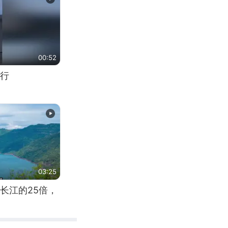
00:52
行
03:25
长江的25倍，