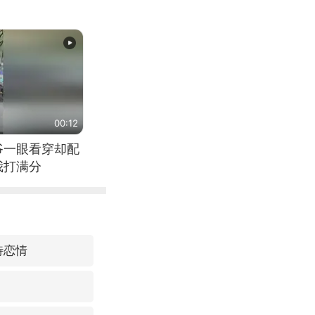
00:12
爷一眼看穿却配
我打满分
特恋情