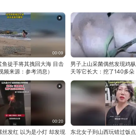
00:09
鲨鱼徒手将其拽回大海 目击
男子上山采菌偶然发现鸡枞
（视频来源：参考消息）
天等它长大：挖了140多朵
00:20
丝发红 以为是小灯 却发现
东北女子到山西玩错过饭点