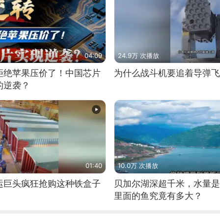
04:09
24.9万 次播放
拒绝苹果压价了！中国芯片
为什么战斗机要追着导弹飞
的逆袭？
01:40
10.0万 次播放
运巨头疯狂抢购这种铁盒子
贝加尔湖深超千米，水量是
里面的鱼究竟有多大？