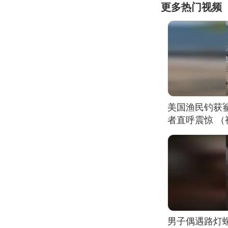
更多热门视频
美国渔民钓获
者直呼震惊 
男子偶遇路灯螺