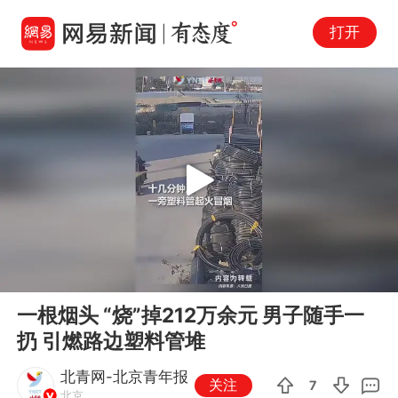
打开
Play
00:00
00:20
En
一根烟头 “烧”掉212万余元 男子随手一
fu
扔 引燃路边塑料管堆
北青网-北京青年报
关注
7
北京