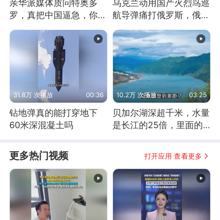
亲华派媒体质问特奥多
乌克兰动用国产火烈鸟巡
罗，真把中国逼急，你敢
航导弹痛打俄罗斯，俄军
不敢去仁爱礁前线？
为什么没能拦截？
31.8万 次播放
00:36
10.2万 次播放
03:25
钻地弹真的能打穿地下
贝加尔湖深超千米，水量
60米深混凝土吗
是长江的25倍，里面的
鱼究竟有多大？
更多热门视频
打开应用 查看更多