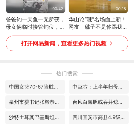
00:42
00:16
爸爸钓一天鱼一无所获，
华山论“毽”名场面上新！
母女俩临时接管钓位，用
网友：毽子不是你踢我
玩具鱼竿钓上大鱼
捡，我踢你捡吗
打开网易新闻，查看更多热门视频
热门搜索
中国女篮70-67险胜尼日利亚女篮
中巨芯：上半年归母净利润1405.77万元
泉州市委书记张毅恭被查
台风白海豚或吞并鲸鱼 登陆地点更新
沙特土耳其巴基斯坦签署共同防务协议
四川宜宾市高县4.9级地震致1人死亡