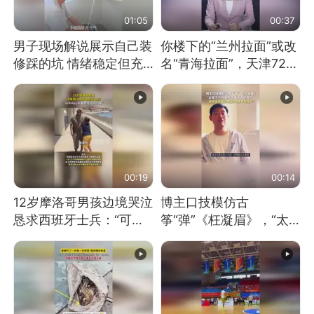
01:05
00:37
男子现场解说展示自己装
你楼下的“兰州拉面”或改
修踩的坑 情绪稳定但充
名“青海拉面”，天津72家
满无奈 每处都有精心设
面馆已集体更换招牌
计 但每处都有瑕疵 网
友：一开始我没笑 但看
到洗手盆我没绷住
00:19
00:14
12岁摩洛哥男孩边境哭泣
博主口技模仿古
恳求西班牙士兵：“可不
筝“弹”《枉凝眉》，“太
可以不要把我遣返回国”
像了～你是吃古筝长大的
吗？”“或将成为首位考级
不带古筝的选手。”（来
源：新华每日电讯）