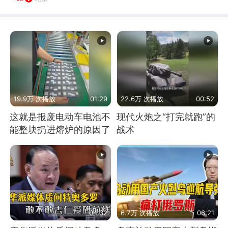
19.9万 次播放
01:29
22.6万 次播放
00:52
这就是报废电动车电池不
现代火炮之“打完就跑”的
能整块扔进熔炉的原因了
战术
04:32
6.7万 次播放
06:21