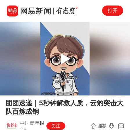
打开
Play
00:00
00:42
En
团团速递｜5秒钟解救人质，云豹突击大
fu
队百炼成钢
中国青年报
关注
推荐
北京