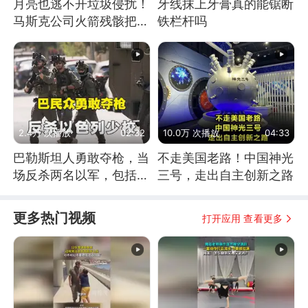
月亮也逃不开垃圾侵扰！
牙线抹上牙膏真的能锯断
马斯克公司火箭残骸把月
铁栏杆吗
球撞个坑
2.4万 次播放
02:32
10.0万 次播放
04:33
巴勒斯坦人勇敢夺枪，当
不走美国老路！中国神光
场反杀两名以军，包括一
三号，走出自主创新之路
名少校
更多热门视频
打开应用 查看更多