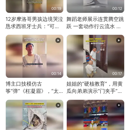
00:19
00:12
12岁摩洛哥男孩边境哭泣
舞蹈老师展示连贯腾空跳
恳求西班牙士兵：“可不
跃 一套动作行云流水 节
可以不要把我遣返回国”
奏感拉满 网友：怎么做
到又舞又武的？
00:14
00:17
博主口技模仿古
姐姐的“硬核教育”，用黄
筝“弹”《枉凝眉》，“太
瓜向弟弟演示“门夹手”，
像了～你是吃古筝长大的
网友：果然言传不如身
吗？”“或将成为首位考级
教！
不带古筝的选手。”（来
源：新华每日电讯）