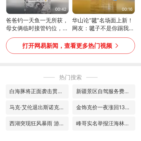
00:42
00:16
爸爸钓一天鱼一无所获，
华山论“毽”名场面上新！
母女俩临时接管钓位，用
网友：毽子不是你踢我
玩具鱼竿钓上大鱼
捡，我踢你捡吗
打开网易新闻，查看更多热门视频
热门搜索
白海豚将正面袭击贯穿浙江
新疆景区自驾服务费改为按车收费
马克·艾伦退出斯诺克中国公开赛
金饰克价一夜涨回1300元
西湖突现狂风暴雨 游客瞬间被浇透
峰哥实名举报汪海林偷税漏税