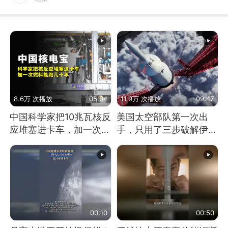
8.6万 次播放
05:04
11.9万 次播放
09:47
中国科学家把10兆瓦核反
美国太空部队第一次出
应堆塞进卡车，加一次燃
手，只用了三步破解伊朗
料能跑几十年
防空
00:10
00:50