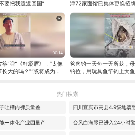
不要把我遣返回国”
津72家面馆已集体更换招
00:14
筝“弹”《枉凝眉》，“太像
爸爸钓一天鱼一无所获，母
长大的吗？”“或将成为首
钓位，用玩具鱼竿钓上大鱼
筝的选手。”（来源：新华每
热门搜索
子吐槽内裤质量差
四川宜宾市高县4.9级地震
能一体化产业园量产
台风白海豚已进入24小时