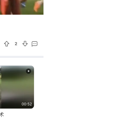
04:40
Enter
fullscreen
2
00:52
术