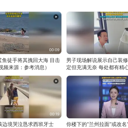
00:09
鲨鱼徒手将其拽回大海 目击
男子现场解说展示自己装修
（视频来源：参考消息）
定但充满无奈 每处都有精
有瑕疵 网友：一开始我没
我没绷住
00:19
男孩边境哭泣恳求西班牙士
你楼下的“兰州拉面”或改名