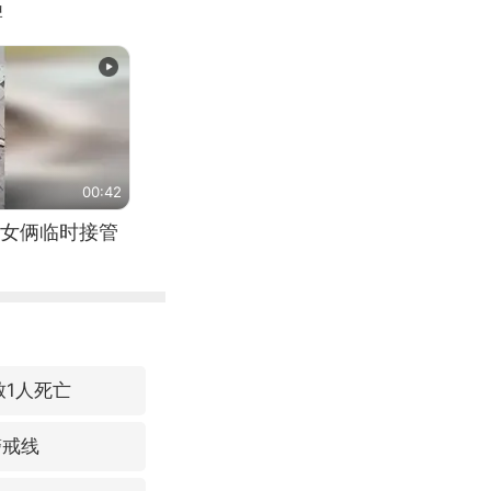
牌
00:42
女俩临时接管
致1人死亡
警戒线