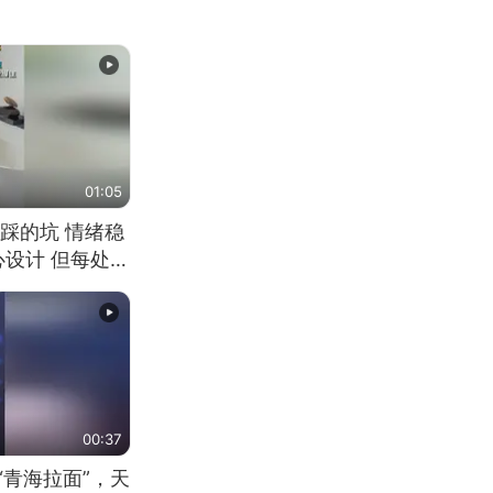
01:05
踩的坑 情绪稳
心设计 但每处都
笑 但看到洗手盆
00:37
“青海拉面”，天