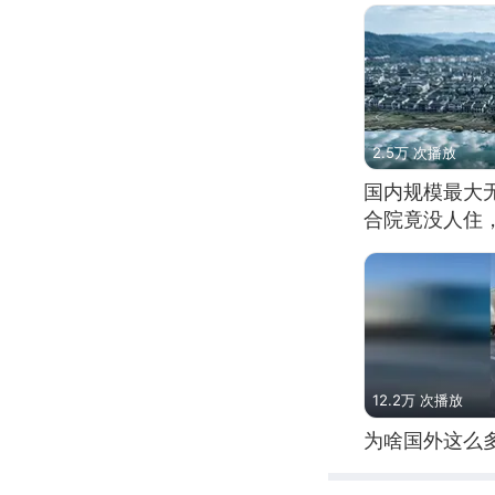
2.5万 次播放
国内规模最大
合院竟没人住
12.2万 次播放
为啥国外这么