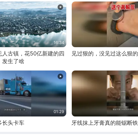
16:34
无人古镇，花50亿新建的四
见过狠的，没见过这么狠的
，发生了啥
01:29
多长头卡车
牙线抹上牙膏真的能锯断铁