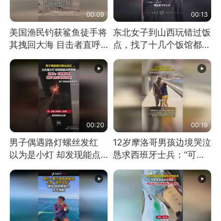
00:09
00:13
美国渔民钓获鲨鱼徒手将
东北女子到山西玩错过饭
其拽回大海 目击者直呼
点，找了十几个饭馆都没
震惊 （视频来源：参考
开门：午休到几点
消息）
00:20
00:19
男子偶遇路灯螺丝发红
12岁摩洛哥男孩边境哭泣
以为是小灯 却发现能点
恳求西班牙士兵：“可不
燃香烟 当事人：已报警
可以不要把我遣返回国”
处理