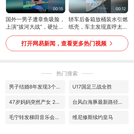
00:15
00:12
国外一男子遭章鱼吸脸，
轿车后备箱放桶装水引燃
上演“拔河大战”，硬扯加
纸壳，车主发现直呼太危
铁棒敲打方才挣脱
险，“拍出来让大家都避
免这个危险”
打开网易新闻，查看更多热门视频
热门搜索
男子结婚8年发现3个女儿均非亲生
U17国足三战全胜
47岁妈妈突然产女 26岁女儿：很震惊
台风白海豚最新路径研判来了
毛宁转发梯田音乐会视频海外网友赞叹
维尼修斯续约皇马