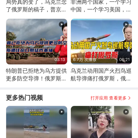
局势真的变了，乌克兰念
非洲两个国家，一个学习
了俄罗斯的稿子，普京说
中国，一个学习美国，结
战胜自己就是胜利
果怎么样了？
03:13
6.7万 次播放
06:21
特朗普已拒绝为乌方提供
乌克兰动用国产火烈鸟巡
更多防空导弹！俄罗斯抓
航导弹痛打俄罗斯，俄军
住窗口期猛炸基辅
为什么没能拦截？
更多热门视频
打开应用 查看更多