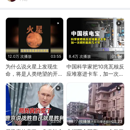
12.0万 次播放
03:55
8.4万 次播放
05:04
为什么说火星上发现生
中国科学家把10兆瓦核反
命，将是人类绝望的开
应堆塞进卡车，加一次燃
始？
料能跑几十年
03:06
8977 次播放
03:23