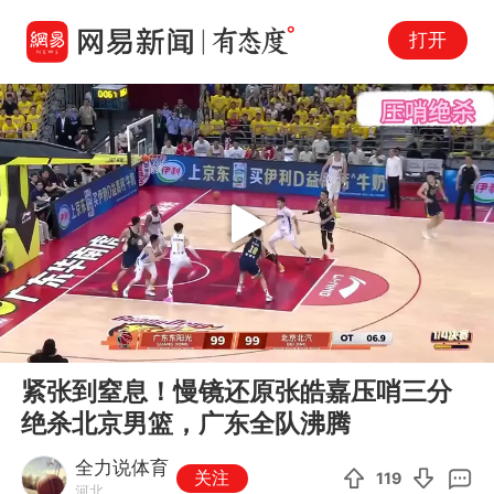
打开
Play
00:00
01:06
En
紧张到窒息！慢镜还原张皓嘉压哨三分
fu
绝杀北京男篮，广东全队沸腾
全力说体育
关注
119
河北