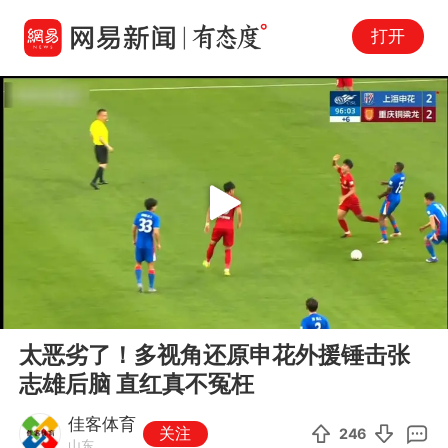
打开
Play
00:00
01:59
En
太恶劣了！多视角还原申花外援锤击张
fu
志雄后脑 直红真不冤枉
佳客体育
关注
246
山东