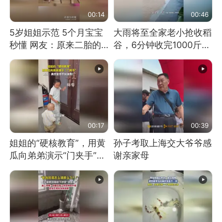
00:14
00:46
5岁姐姐示范 5个月宝宝
大雨将至全家老小抢收稻
秒懂 网友：原来二胎的
谷，6分钟收完1000斤，
快乐长这样
没有一个人掉链子
00:17
00:39
姐姐的“硬核教育”，用黄
孙子考取上海交大爷爷感
瓜向弟弟演示“门夹手”，
谢亲家母
网友：果然言传不如身
教！