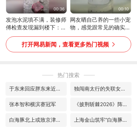
00:36
00:10
发泡水泥填不满，装修师
网友晒自己养的一些小宠
傅检查发现漏到楼下：出
物，感觉跟常见的确实有
风口未延伸到外墙
些不一样
打开网易新闻，查看更多热门视频
热门搜索
于东来回应胖东来近25年老店年底关闭
独闯南太行的失联女生最后轨迹已确认
张本智和横滨赛冠军
《披荆斩棘2026》阵容官宣
白海豚北上或致京津冀暴雨
上海金山筑牢“白海豚”防汛屏障