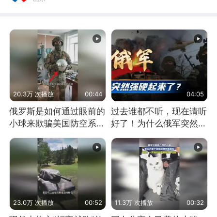
20.3万 次播放
00:44
04:05
俄罗斯是如何通过眼前的
过去谁都不听，现在请听
小球来欺骗美国防空系统
好了！为什么俄军突然强
的
硬起来了？
23.0万 次播放
00:52
11.3万 次播放
00:32