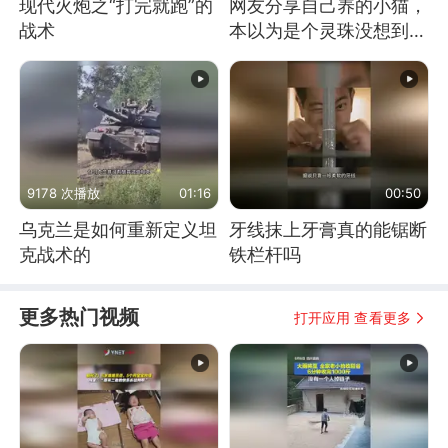
现代火炮之“打完就跑”的
网友分享自己养的小猫，
战术
本以为是个灵珠没想到是
魔丸
9178 次播放
01:16
00:50
乌克兰是如何重新定义坦
牙线抹上牙膏真的能锯断
克战术的
铁栏杆吗
更多热门视频
打开应用 查看更多