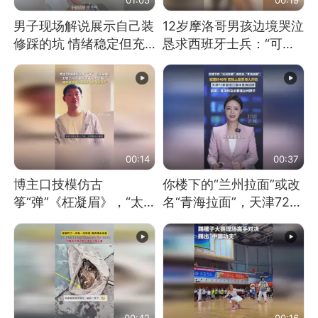
男子现场解说展示自己装
12岁摩洛哥男孩边境哭泣
修踩的坑 情绪稳定但充
恳求西班牙士兵：“可不
满无奈 每处都有精心设
可以不要把我遣返回国”
计 但每处都有瑕疵 网
友：一开始我没笑 但看
到洗手盆我没绷住
00:14
00:37
博主口技模仿古
你楼下的“兰州拉面”或改
筝“弹”《枉凝眉》，“太
名“青海拉面”，天津72家
像了～你是吃古筝长大的
面馆已集体更换招牌
吗？”“或将成为首位考级
不带古筝的选手。”（来
源：新华每日电讯）
00:42
00:16