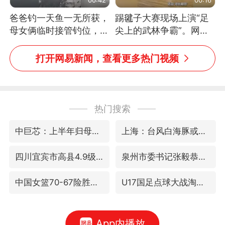
爸爸钓一天鱼一无所获，
踢毽子大赛现场上演“足
母女俩临时接管钓位，用
尖上的武林争霸”。网
玩具鱼竿钓上大鱼
友：这哪是踢毽子，分明
是武侠片现场！#睡个好
打开网易新闻，查看更多热门视频
觉
热门搜索
中巨芯：上半年归母净利润1405.77万元
上海：台风白海豚或将带来龙卷风
四川宜宾市高县4.9级地震致1人死亡
泉州市委书记张毅恭被查
中国女篮70-67险胜尼日利亚女篮
U17国足点球大战淘汰河床晋级决赛
App内播放