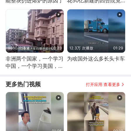
能整块扔进熔炉的原因了
花50亿新建的四合院竟
没人住，发生了啥
9360 次播放
03:23
12.3万 次播放
01:29
非洲两个国家，一个学习
为啥国外这么多长头卡车
中国，一个学习美国，结
果怎么样了？
更多热门视频
打开应用 查看更多
01:05
00:19