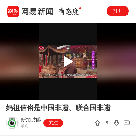
打开
Play
00:00
01:59
En
妈祖信俗是中国非遗、联合国非遗
fu
新加坡眼
关注
5
重庆