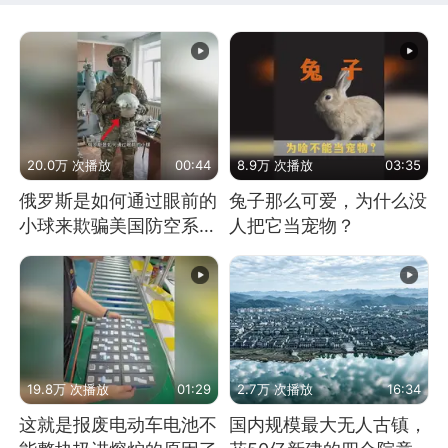
20.0万 次播放
00:44
8.9万 次播放
03:35
俄罗斯是如何通过眼前的
兔子那么可爱，为什么没
小球来欺骗美国防空系统
人把它当宠物？
的
19.8万 次播放
01:29
2.7万 次播放
16:34
这就是报废电动车电池不
国内规模最大无人古镇，