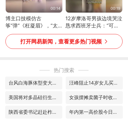
00:14
00:19
博主口技模仿古
12岁摩洛哥男孩边境哭泣
筝“弹”《枉凝眉》，“太
恳求西班牙士兵：“可不
像了～你是吃古筝长大的
可以不要把我遣返回国”
吗？”“或将成为首位考级
打开网易新闻，查看更多热门视频
不带古筝的选手。”（来
源：新华每日电讯）
热门搜索
台风白海豚体型变大近似13个浙江面积
汪峰阻止14岁女儿买大牌
美国将对多晶硅衍生品加征15%关税
女孩摆摊卖菌子时收到北大通知书
陕西省委书记赶赴柞水县杏坪镇
年内第一高价股今日打新