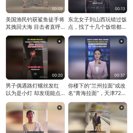
00:09
00:13
美国渔民钓获鲨鱼徒手将
东北女子到山西玩错过饭
其拽回大海 目击者直呼
点，找了十几个饭馆都没
震惊 （视频来源：参考
开门：午休到几点
消息）
00:20
00:37
男子偶遇路灯螺丝发红
你楼下的“兰州拉面”或改
以为是小灯 却发现能点
名“青海拉面”，天津72家
燃香烟 当事人：已报警
面馆已集体更换招牌
处理