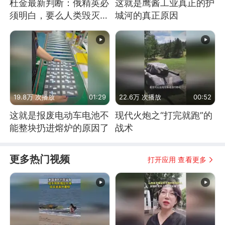
杜金最新判断：俄精英必
这就是鹰酱工业真正的护
须明白，要么人类毁灭，
城河的真正原因
要么俄毁灭
19.8万 次播放
01:29
22.6万 次播放
00:52
这就是报废电动车电池不
现代火炮之“打完就跑”的
能整块扔进熔炉的原因了
战术
更多热门视频
打开应用 查看更多