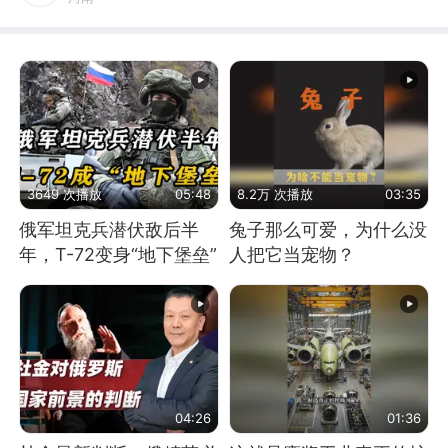
3649 次播放
05:48
8.2万 次播放
03:35
俄军坦克兵潜伏敌后半
兔子那么可爱，为什么没
年，T-72变身“地下堡垒”
人把它当宠物？
04:26
01:36