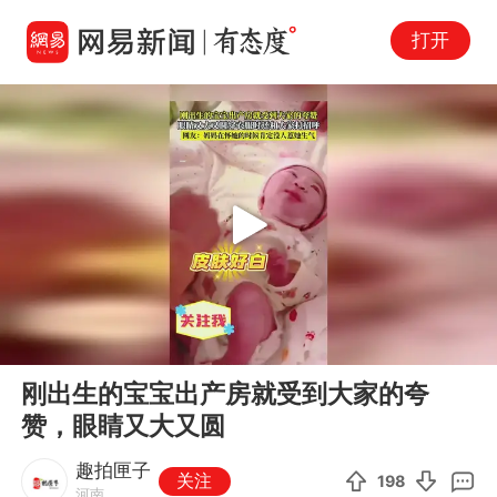
打开
Play
00:00
00:11
En
刚出生的宝宝出产房就受到大家的夸
fu
赞，眼睛又大又圆
趣拍匣子
关注
198
河南