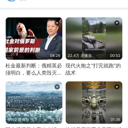
04:26
22.4万 次播放
00:52
杜金最新判断：俄精英必
现代火炮之“打完就跑”的
须明白，要么人类毁灭，
战术
要么俄毁灭
5992 次播放
16:34
01:36