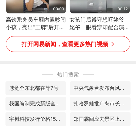
00:09
00:12
高铁乘务员车厢内遇吵闹
女孩门后蹲守想吓姥爷
小孩，亮出“王牌”后开启
姥爷一眼看穿却配合演出
一键静音
网友：姥爷的演技我打满
分
打开网易新闻，查看更多热门视频
热门搜索
感觉全东北都在等7号
中央气象台发布台风黄色预警
我国编制完成新版全月地质图
扎哈罗娃批广岛市长不提美国原子弹
宇树科技发行价格150.80元/股
郑国霖回应去景区上班被保安拦下