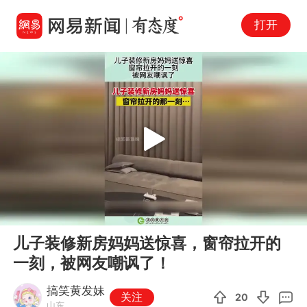
打开
Play
00:00
00:13
En
儿子装修新房妈妈送惊喜，窗帘拉开的
fu
一刻，被网友嘲讽了！
搞笑黄发妹
关注
20
山东