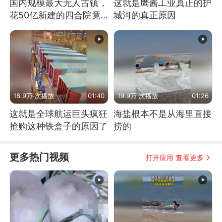
国内规模最大无人古镇，
这就是鹰酱工业真正的护
花50亿新建的四合院竟
城河的真正原因
没人住，发生了啥
18.9万 次播放
01:40
19.9万 次播放
01:26
这就是全球航运巨头疯狂
海盐根本不是从海里直接
抢购这种铁盒子的原因了
捞的
更多热门视频
打开应用 查看更多