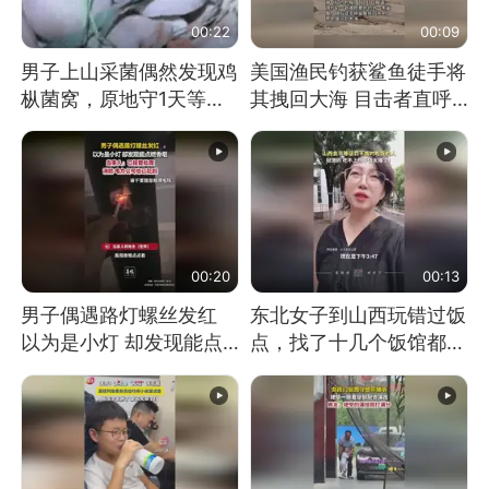
00:22
00:09
男子上山采菌偶然发现鸡
美国渔民钓获鲨鱼徒手将
枞菌窝，原地守1天等它
其拽回大海 目击者直呼
长大：挖了140多朵
震惊 （视频来源：参考
消息）
00:20
00:13
男子偶遇路灯螺丝发红
东北女子到山西玩错过饭
以为是小灯 却发现能点
点，找了十几个饭馆都没
燃香烟 当事人：已报警
开门：午休到几点
处理