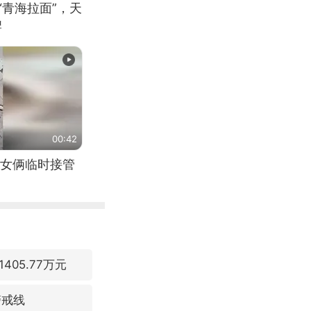
“青海拉面”，天
牌
00:42
女俩临时接管
05.77万元
警戒线