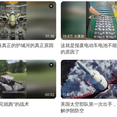
01:36
19.8万 次播放
业真正的护城河的真正原因
这就是报废电动车电池不能
的原因了
00:52
11.8万 次播放
完就跑”的战术
美国太空部队第一次出手，
解伊朗防空