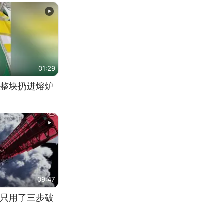
01:29
整块扔进熔炉
09:47
只用了三步破