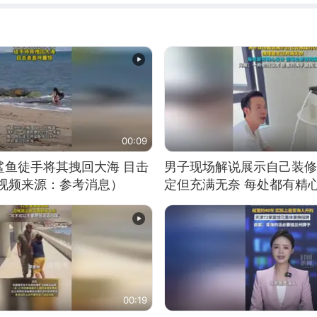
00:09
鲨鱼徒手将其拽回大海 目击
男子现场解说展示自己装修
（视频来源：参考消息）
定但充满无奈 每处都有精
有瑕疵 网友：一开始我没
我没绷住
00:19