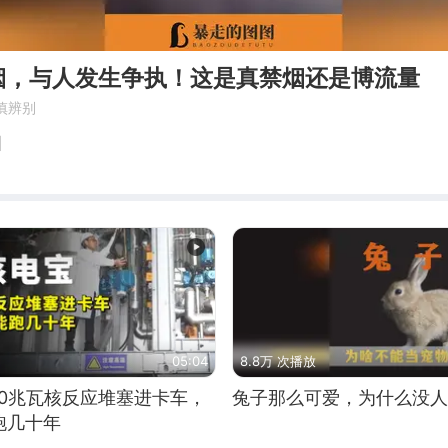
烟，与人发生争执！这是真禁烟还是博流量
慎辨别
图
05:04
8.8万 次播放
10兆瓦核反应堆塞进卡车，
兔子那么可爱，为什么没人
跑几十年