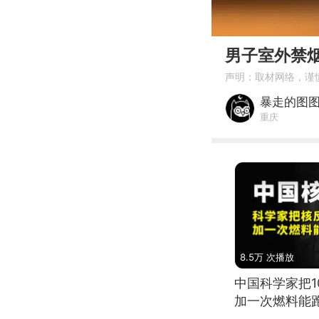
00:00
男子室外禁
声明：取材网络，谨
暴走的图
重庆
8.5万 次播放
中国科学家把
加一次燃料能