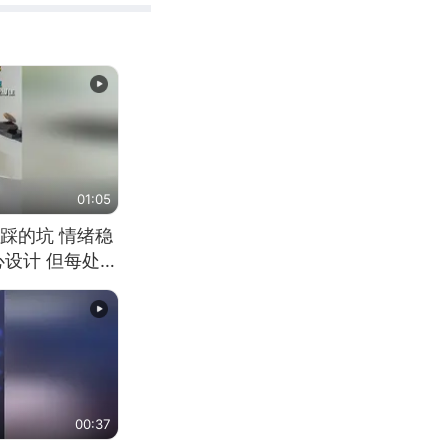
01:05
踩的坑 情绪稳
心设计 但每处都
笑 但看到洗手盆
00:37