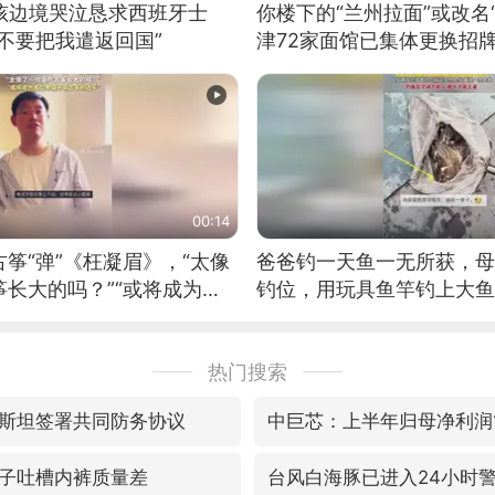
男孩边境哭泣恳求西班牙士
你楼下的“兰州拉面”或改名
不要把我遣返回国”
津72家面馆已集体更换招
00:14
筝“弹”《枉凝眉》，“太像
爸爸钓一天鱼一无所获，母
长大的吗？”“或将成为首
钓位，用玩具鱼竿钓上大鱼
筝的选手。”（来源：新华每
热门搜索
斯坦签署共同防务协议
中巨芯：上半年归母净利润14
子吐槽内裤质量差
台风白海豚已进入24小时