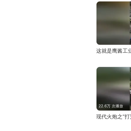
这就是鹰酱工
22.6万 次播放
现代火炮之“打