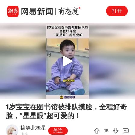
打开
Play
00:00
00:10
En
1岁宝宝在图书馆被排队摸脸，全程好奇
fu
脸，“星星眼”超可爱的！
搞笑北极星
关注
15
山东