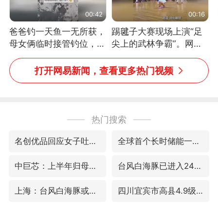
00:42
00:16
爸爸钓一天鱼一无所获，
踢毽子大赛现场上演“足
母女俩临时接管钓位，用
尖上的武林争霸”。网
玩具鱼竿钓上大鱼
友：这哪是踢毽子，分明
是武侠片现场！#睡个好
打开网易新闻，查看更多热门视频
觉
热门搜索
名创优品回应女子吐槽内裤质量差
全球首个长时储能一体化产业园量产
中巨芯：上半年归母净利润1405.77万元
台风白海豚已进入24小时警戒线
上海：台风白海豚或将带来龙卷风
四川宜宾市高县4.9级地震致1人死亡