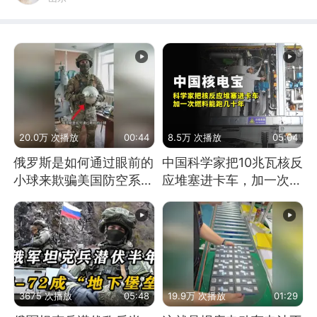
20.0万 次播放
00:44
8.5万 次播放
05:04
俄罗斯是如何通过眼前的
中国科学家把10兆瓦核反
小球来欺骗美国防空系统
应堆塞进卡车，加一次燃
的
料能跑几十年
3675 次播放
05:48
19.9万 次播放
01:29