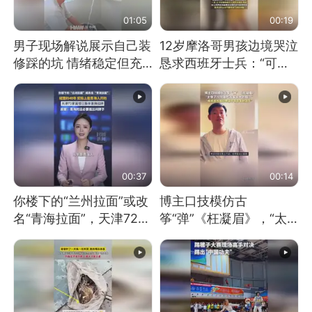
01:05
00:19
男子现场解说展示自己装
12岁摩洛哥男孩边境哭泣
修踩的坑 情绪稳定但充
恳求西班牙士兵：“可不
满无奈 每处都有精心设
可以不要把我遣返回国”
计 但每处都有瑕疵 网
友：一开始我没笑 但看
到洗手盆我没绷住
00:37
00:14
你楼下的“兰州拉面”或改
博主口技模仿古
名“青海拉面”，天津72家
筝“弹”《枉凝眉》，“太
面馆已集体更换招牌
像了～你是吃古筝长大的
吗？”“或将成为首位考级
不带古筝的选手。”（来
源：新华每日电讯）