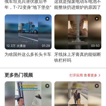
俄军坦克兵潜伏敌后半
这就是报废电动车电池不
年，T-72变身“地下堡垒”
能整块扔进熔炉的原因了
12.3万 次播放
01:29
00:50
为啥国外这么多长头卡车
牙线抹上牙膏真的能锯断
铁栏杆吗
更多热门视频
打开应用 查看更多