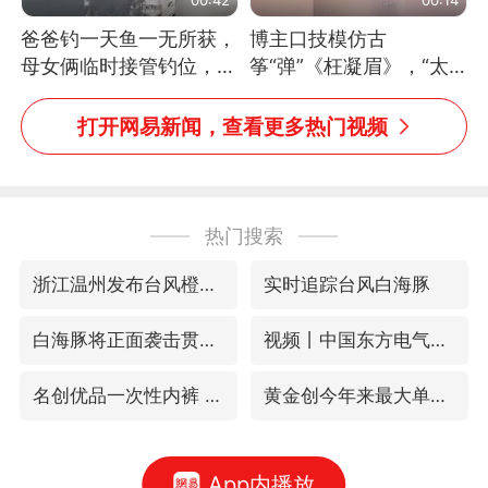
爸爸钓一天鱼一无所获，
博主口技模仿古
母女俩临时接管钓位，用
筝“弹”《枉凝眉》，“太
玩具鱼竿钓上大鱼
像了～你是吃古筝长大的
吗？”“或将成为首位考级
打开网易新闻，查看更多热门视频
不带古筝的选手。”（来
源：新华每日电讯）
热门搜索
浙江温州发布台风橙色预警信号
实时追踪台风白海豚
白海豚将正面袭击贯穿浙江
视频丨中国东方电气集团原党组副书记、董事宋致远被查
名创优品一次性内裤 颜面尽失
黄金创今年来最大单周涨幅
App内播放