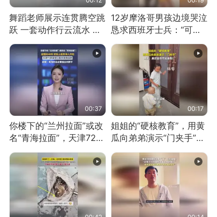
舞蹈老师展示连贯腾空跳
12岁摩洛哥男孩边境哭泣
跃 一套动作行云流水 节
恳求西班牙士兵：“可不
奏感拉满 网友：怎么做
可以不要把我遣返回国”
到又舞又武的？
00:37
00:17
你楼下的“兰州拉面”或改
姐姐的“硬核教育”，用黄
名“青海拉面”，天津72家
瓜向弟弟演示“门夹手”，
面馆已集体更换招牌
网友：果然言传不如身
教！
00:42
00:14