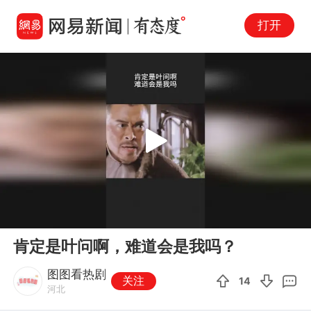
打开
Play
00:00
02:07
En
肯定是叶问啊，难道会是我吗？
fu
图图看热剧
关注
14
河北