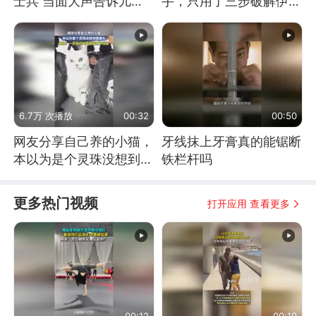
士兵 当面大声告诉儿
手，只用了三步破解伊朗
子：永远不要害怕他们！
防空
6.7万 次播放
00:32
00:50
网友分享自己养的小猫，
牙线抹上牙膏真的能锯断
本以为是个灵珠没想到是
铁栏杆吗
魔丸
更多热门视频
打开应用 查看更多
00:12
00:19