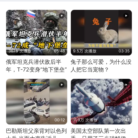
3675 次播放
05:48
9.5万 次播放
03:35
俄军坦克兵潜伏敌后半
兔子那么可爱，为什么没
年，T-72变身“地下堡垒”
人把它当宠物？
00:12
11.9万 次播放
09:47
巴勒斯坦父亲背对以色列
美国太空部队第一次出