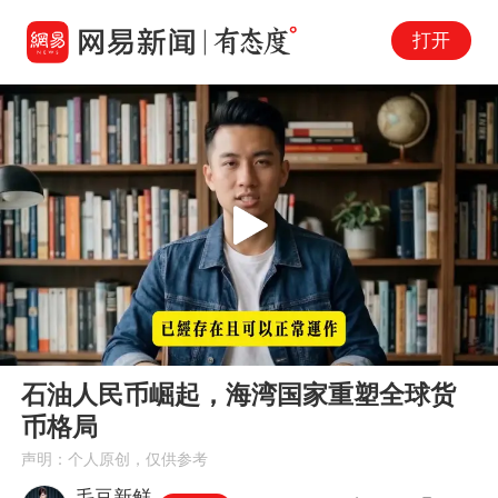
打开
Play
00:00
27:56
En
石油人民币崛起，海湾国家重塑全球货
fu
币格局
声明：个人原创，仅供参考
毛豆新鲜