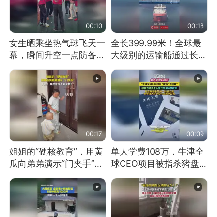
00:10
00:18
女生晒乘坐热气球飞天一
全长399.99米！全球最
幕，瞬间升空一点防备都
大级别的运输船通过长江
没有
大桥这一幕，太震撼了！
00:17
00:09
姐姐的“硬核教育”，用黄
单人学费108万，牛津全
瓜向弟弟演示“门夹手”，
球CEO项目被指杀猪盘，
网友：果然言传不如身
项目方称负责人曾任牛津
教！
大学校长