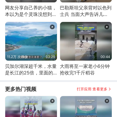
网友分享自己养的小猫，
巴勒斯坦父亲背对以色列
本以为是个灵珠没想到是
士兵 当面大声告诉儿
魔丸
子：永远不要害怕他们！
11.2万 次播放
03:25
00:44
贝加尔湖深超千米，水量
大雨将至一家老小6分钟
是长江的25倍，里面的
抢收完1千斤稻谷
鱼究竟有多大？
更多热门视频
打开应用 查看更多