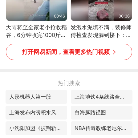
00:46
00:36
大雨将至全家老小抢收稻
发泡水泥填不满，装修师
谷，6分钟收完1000斤，
傅检查发现漏到楼下：出
没有一个人掉链子
风口未延伸到外墙
打开网易新闻，查看更多热门视频
热门搜索
人形机器人第一股
上海地铁4条线路全线停运
上海发布内涝积水风险提示
白海豚路径图
小沈阳加盟《披荆斩棘》
NBA传奇教练老尼尔森去世