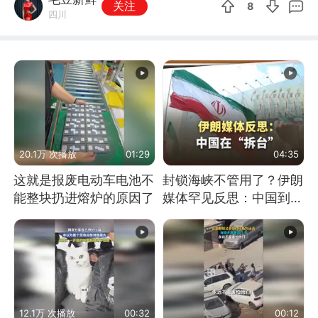
关注
8
四川
20.1万 次播放
01:29
04:35
这就是报废电动车电池不
封锁海峡不管用了？伊朗
能整块扔进熔炉的原因了
媒体罕见反思：中国到底
是不是在"拆台"
12.1万 次播放
00:32
00:12