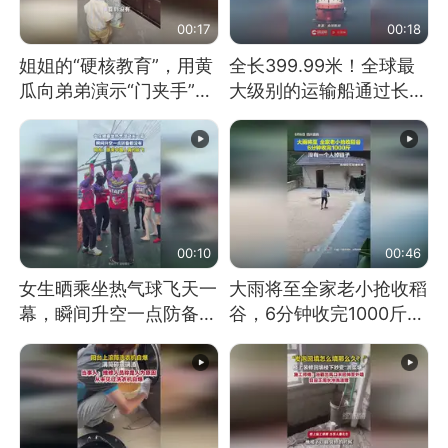
00:17
00:18
姐姐的“硬核教育”，用黄
全长399.99米！全球最
瓜向弟弟演示“门夹手”，
大级别的运输船通过长江
网友：果然言传不如身
大桥这一幕，太震撼了！
教！
00:10
00:46
女生晒乘坐热气球飞天一
大雨将至全家老小抢收稻
幕，瞬间升空一点防备都
谷，6分钟收完1000斤，
没有
没有一个人掉链子