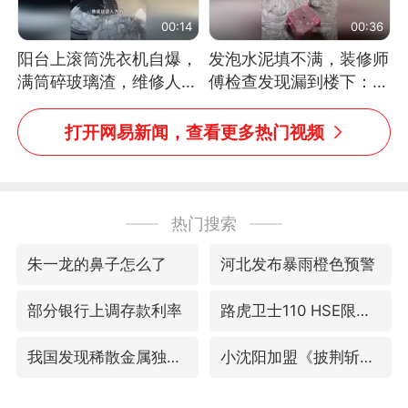
00:14
00:36
阳台上滚筒洗衣机自爆，
发泡水泥填不满，装修师
满筒碎玻璃渣，维修人员
傅检查发现漏到楼下：出
称是人为原因，从未见过
风口未延伸到外墙
洗衣机自爆
打开网易新闻，查看更多热门视频
热门搜索
朱一龙的鼻子怎么了
河北发布暴雨橙色预警
部分银行上调存款利率
路虎卫士110 HSE限时降价
我国发现稀散金属独立新矿物——乌斯河锗矿
小沈阳加盟《披荆斩棘》