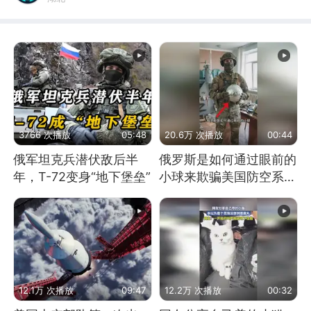
3766 次播放
05:48
20.6万 次播放
00:44
俄军坦克兵潜伏敌后半
俄罗斯是如何通过眼前的
年，T-72变身“地下堡垒”
小球来欺骗美国防空系统
的
12.1万 次播放
09:47
12.2万 次播放
00:32