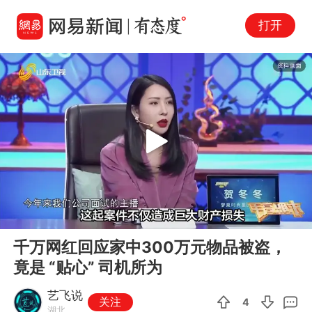
打开
Play
00:00
00:45
En
千万网红回应家中300万元物品被盗，
fu
竟是 “贴心” 司机所为
艺飞说
关注
4
湖北