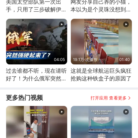
美国太空部队第一次出
网友分享自己养的小猫，
手，只用了三步破解伊朗
本以为是个灵珠没想到是
防空
魔丸
04:05
19.1万 次播放
01:40
过去谁都不听，现在请听
这就是全球航运巨头疯狂
好了！为什么俄军突然强
抢购这种铁盒子的原因了
硬起来了？
更多热门视频
打开应用 查看更多