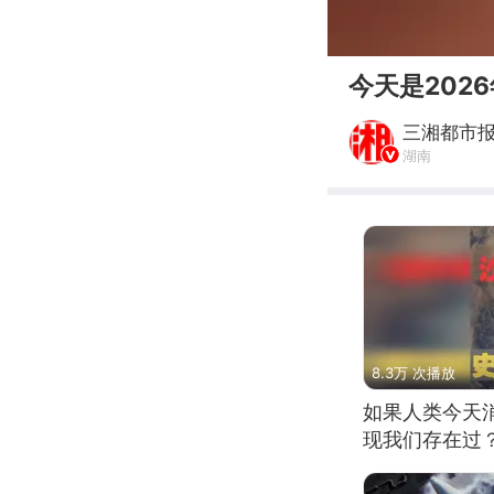
00:00
今天是202
三湘都市
湖南
8.3万 次播放
如果人类今天
现我们存在过