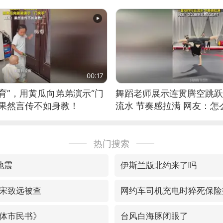
筝的选手。”（来源：新华每
00:17
育”，用黄瓜向弟弟演示“门
舞蹈老师展示连贯腾空跳跃
：果然言传不如身教！
流水 节奏感拉满 网友：
的？
热门搜索
地震
伊斯兰版北约来了吗
宋致远被查
网约车司机充电时猝死保险
体市民书》
台风白海豚闭眼了