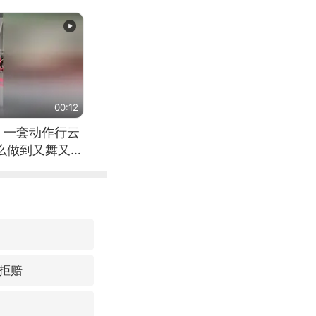
00:12
 一套动作行云
怎么做到又舞又武
拒赔