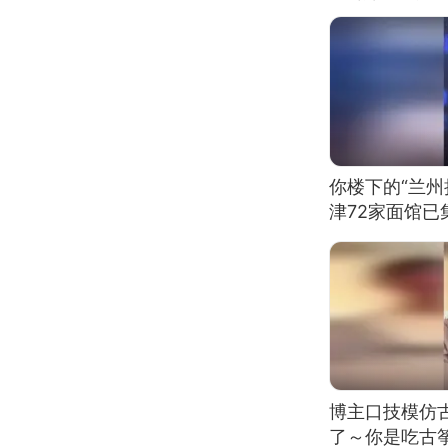
你楼下的“兰州
津72家面馆已
博主口技模仿古
了～你是吃古筝