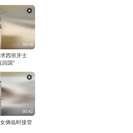
00:19
恳求西班牙士
回国”
00:42
女俩临时接管