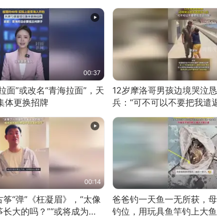
00:37
拉面”或改名“青海拉面”，天
12岁摩洛哥男孩边境哭泣
集体更换招牌
兵：“可不可以不要把我遣返
00:14
筝“弹”《枉凝眉》，“太像
爸爸钓一天鱼一无所获，母
长大的吗？”“或将成为首
钓位，用玩具鱼竿钓上大鱼