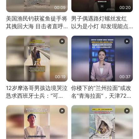
00:09
00:20
美国渔民钓获鲨鱼徒手将
男子偶遇路灯螺丝发红
其拽回大海 目击者直呼
以为是小灯 却发现能点
震惊 （视频来源：参考
燃香烟 当事人：已报警
消息）
处理
00:19
00:37
12岁摩洛哥男孩边境哭泣
你楼下的“兰州拉面”或改
恳求西班牙士兵：“可不
名“青海拉面”，天津72家
可以不要把我遣返回国”
面馆已集体更换招牌