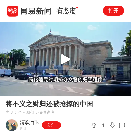
打开
Play
00:00
01:45
En
将不义之财归还被抢掠的中国
fu
声明：个人原创，仅供参考
清欢百味
关注
1
四川