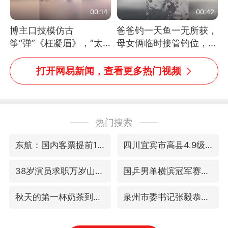
00:14
00:42
博主口技模仿古
爸爸钓一天鱼一无所获，
筝“弹”《枉凝眉》，“太
母女俩临时接管钓位，用
像了～你是吃古筝长大的
玩具鱼竿钓上大鱼
吗？”“或将成为首位考级
打开网易新闻，查看更多热门视频
不带古筝的选手。”（来
源：新华每日电讯）
热门搜索
东航：国内客票提前14天免费退改
四川宜宾市高县4.9级地震致1人死亡
38岁演员求职万岁山NPC成功
国乒男单横滨冠军赛全军覆没
秋天的第一杯奶茶到底有多火
泉州市委书记张毅恭被查