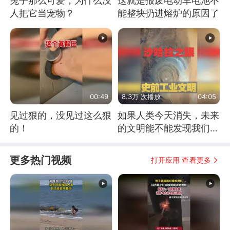
兔子那么可爱，为什么没
这就是报废电动车电池不
人把它当宠物？
能整块扔进熔炉的原因了
00:49
8.3万 次播放
04:05
见过狠的，没见过这么狠
如果人类今天消失，未来
的！
的文明能不能发现我们存
在过？
更多热门视频
打开应用 查看更多