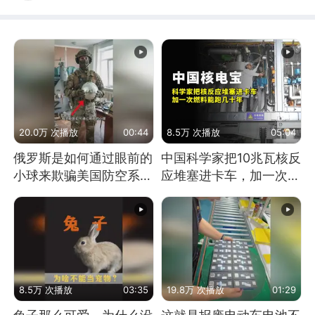
20.0万 次播放
00:44
8.5万 次播放
05:04
俄罗斯是如何通过眼前的
中国科学家把10兆瓦核反
小球来欺骗美国防空系统
应堆塞进卡车，加一次燃
的
料能跑几十年
8.5万 次播放
03:35
19.8万 次播放
01:29