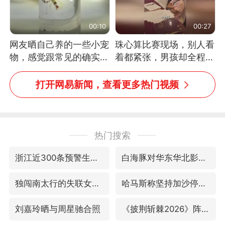
00:10
00:27
网友晒自己养的一些小宠
珠心算比赛现场，别人看
物，感觉跟常见的确实有
着都紧张，男孩却全程气
些不一样
定神闲、从容作答，最终
拿下冠军。网友：这淡定
打开网易新闻，查看更多热门视频
的样子，一看就是有实
力！（人民日报）
热门搜索
浙江近300条预警生效中 今夜大部暴雨
白海豚对华东华北影响会大于巴威
独闯南太行的失联女生最后轨迹已确认
哈马斯称坚持加沙停火协议路线图
刘嘉玲晒与周星驰合照
《披荆斩棘2026》阵容官宣