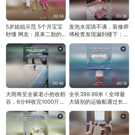
00:14
00:36
5岁姐姐示范 5个月宝宝
发泡水泥填不满，装修师
秒懂 网友：原来二胎的
傅检查发现漏到楼下：出
快乐长这样
风口未延伸到外墙
00:46
00:18
大雨将至全家老小抢收稻
全长399.99米！全球最
谷，6分钟收完1000斤，
大级别的运输船通过长江
没有一个人掉链子
大桥这一幕，太震撼了！