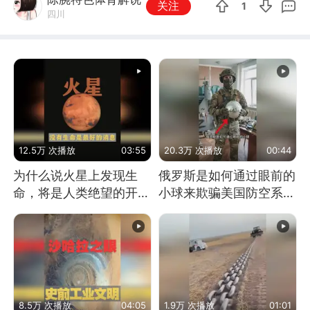
关注
1
四川
12.5万 次播放
03:55
20.3万 次播放
00:44
为什么说火星上发现生
俄罗斯是如何通过眼前的
命，将是人类绝望的开
小球来欺骗美国防空系统
始？
的
8.5万 次播放
04:05
1.9万 次播放
01:01