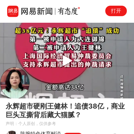
打开
Play
00:00
05:19
En
永辉超市硬刚王健林！追债38亿，商业
fu
巨头互撕背后藏大猫腻？
声明：个人原创，仅供参考
陈腕特色体育解说