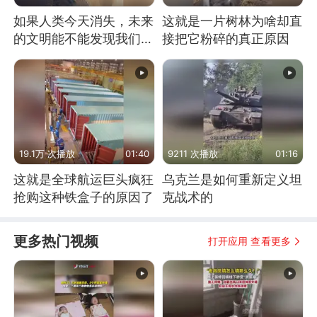
如果人类今天消失，未来
这就是一片树林为啥却直
的文明能不能发现我们存
接把它粉碎的真正原因
在过？
19.1万 次播放
01:40
9211 次播放
01:16
这就是全球航运巨头疯狂
乌克兰是如何重新定义坦
抢购这种铁盒子的原因了
克战术的
更多热门视频
打开应用 查看更多