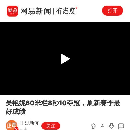
打开
Play
00:00
00:15
En
吴艳妮60米栏8秒10夺冠，刷新赛季最
fu
好成绩
正观新闻
关注
4
河南