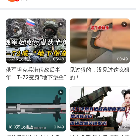
3675 次播放
05:48
00:49
俄军坦克兵潜伏敌后半
见过狠的，没见过这么狠
年，T-72变身“地下堡垒”
的！
18.9万 次播放
01:49
03:21