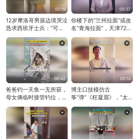
00:19
00:37
12岁摩洛哥男孩边境哭泣
你楼下的“兰州拉面”或改
恳求西班牙士兵：“可不
名“青海拉面”，天津72家
可以不要把我遣返回国”
面馆已集体更换招牌
00:42
00:14
爸爸钓一天鱼一无所获，
博主口技模仿古
母女俩临时接管钓位，用
筝“弹”《枉凝眉》，“太
玩具鱼竿钓上大鱼
像了～你是吃古筝长大的
吗？”“或将成为首位考级
不带古筝的选手。”（来
源：新华每日电讯）