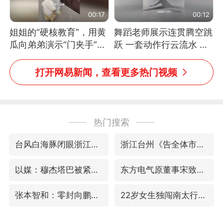
00:17
00:12
姐姐的“硬核教育”，用黄
舞蹈老师展示连贯腾空跳
瓜向弟弟演示“门夹手”，
跃 一套动作行云流水 节
网友：果然言传不如身
奏感拉满 网友：怎么做
教！
到又舞又武的？
打开网易新闻，查看更多热门视频
热门搜索
台风白海豚闭眼浙江上海处于危险半圆
浙江台州《告全体市民书》
以媒：穆杰塔巴被紧急送医情况危急
东方电气原董事宋致远被查
张本智和：零封向鹏不意外
22岁女生独闯南太行失联12天