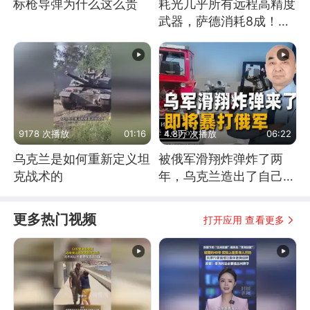
标枪导弹为什么这么贵
耗光几乎所有远程高精度
武器，萨德消耗8成！美
国还敢嘲笑俄军吗
9178 次播放
01:16
4.8万 次播放
06:22
乌克兰是如何重新定义坦
被俄军滑翔炸弹炸了两
克战术的
年，乌克兰造出了自己
的“空中长臂”
更多热门视频
打开应用 查看更多