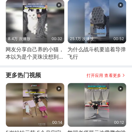
8.4万 次播放
00:32
25.1万 次播放
00:52
网友分享自己养的小猫，
为什么战斗机要追着导弹
本以为是个灵珠没想到是
飞行
魔丸
更多热门视频
打开应用 查看更多
00:14
00:12