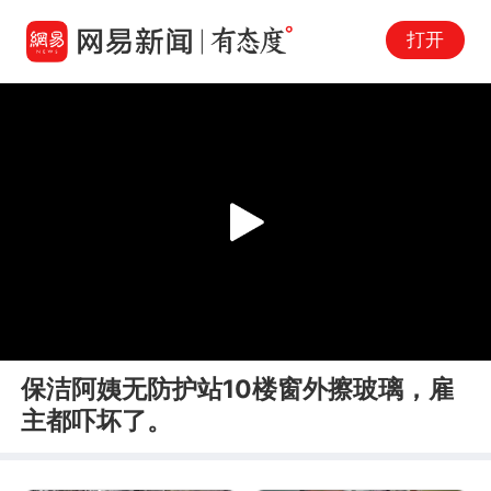
打开
Play
00:00
00:20
En
保洁阿姨无防护站10楼窗外擦玻璃，雇
fu
主都吓坏了。