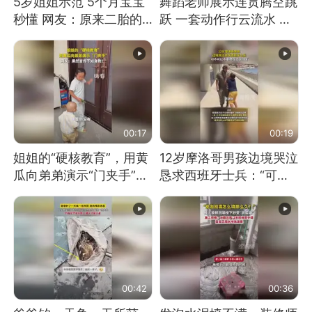
5岁姐姐示范 5个月宝宝
舞蹈老师展示连贯腾空跳
秒懂 网友：原来二胎的
跃 一套动作行云流水 节
快乐长这样
奏感拉满 网友：怎么做
到又舞又武的？
00:17
00:19
姐姐的“硬核教育”，用黄
12岁摩洛哥男孩边境哭泣
瓜向弟弟演示“门夹手”，
恳求西班牙士兵：“可不
网友：果然言传不如身
可以不要把我遣返回国”
教！
00:42
00:36