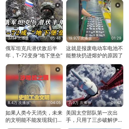
3714 次播放
05:48
19.9万 次播放
01:29
俄军坦克兵潜伏敌后半
这就是报废电动车电池不
年，T-72变身“地下堡垒”
能整块扔进熔炉的原因了
8.4万 次播放
04:05
11.9万 次播放
09:47
如果人类今天消失，未来
美国太空部队第一次出
的文明能不能发现我们存
手，只用了三步破解伊朗
在过？
防空