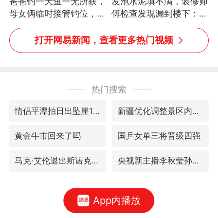
爸爸钓一天鱼一无所获，
发泡水泥填不满，装修师
母女俩临时接管钓位，用
傅检查发现漏到楼下：出
玩具鱼竿钓上大鱼
风口未延伸到外墙
打开网易新闻，查看更多热门视频
热门搜索
情侣平潭拍日出坠崖1死1伤
新疆优化调整景区内自驾服务费
黄金牛市回来了吗
国乒女单三将晋级四强
马克·艾伦退出斯诺克中国公开赛
央视新主播李秋莹孙亚鹏亮相
App内播放