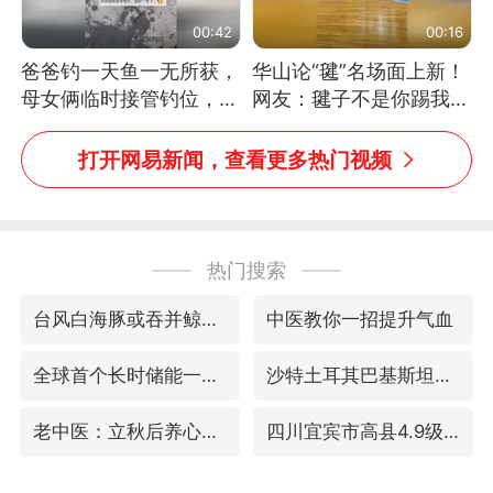
00:42
00:16
爸爸钓一天鱼一无所获，
华山论“毽”名场面上新！
母女俩临时接管钓位，用
网友：毽子不是你踢我
玩具鱼竿钓上大鱼
捡，我踢你捡吗
打开网易新闻，查看更多热门视频
热门搜索
台风白海豚或吞并鲸鱼 登陆地点更新
中医教你一招提升气血
全球首个长时储能一体化产业园量产
沙特土耳其巴基斯坦签署共同防务协议
老中医：立秋后养心是关键
四川宜宾市高县4.9级地震致1人死亡