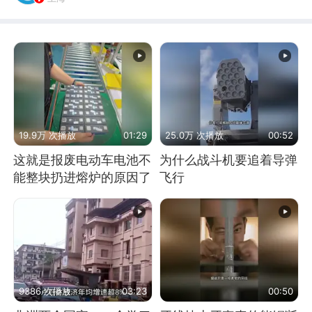
19.9万 次播放
01:29
25.0万 次播放
00:52
这就是报废电动车电池不
为什么战斗机要追着导弹
能整块扔进熔炉的原因了
飞行
9386 次播放
03:23
00:50