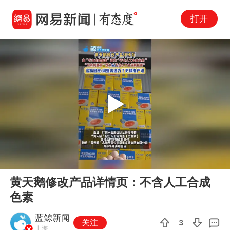
打开
Play
00:00
00:14
En
黄天鹅修改产品详情页：不含人工合成
fu
色素
蓝鲸新闻
关注
3
上海