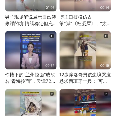
01:05
00:14
男子现场解说展示自己装
博主口技模仿古
修踩的坑 情绪稳定但充
筝“弹”《枉凝眉》，“太
满无奈 每处都有精心设
像了～你是吃古筝长大的
计 但每处都有瑕疵 网
吗？”“或将成为首位考级
友：一开始我没笑 但看
不带古筝的选手。”（来
到洗手盆我没绷住
源：新华每日电讯）
00:37
00:19
你楼下的“兰州拉面”或改
12岁摩洛哥男孩边境哭泣
名“青海拉面”，天津72家
恳求西班牙士兵：“可不
面馆已集体更换招牌
可以不要把我遣返回国”