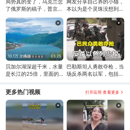
局势真的变了，乌克兰念
网友分享自己养的小猫，
了俄罗斯的稿子，普京说
本以为是个灵珠没想到是
战胜自己就是胜利
魔丸
10.1万 次播放
03:25
1.8万 次播放
02:32
贝加尔湖深超千米，水量
巴勒斯坦人勇敢夺枪，当
是长江的25倍，里面的
场反杀两名以军，包括一
鱼究竟有多大？
名少校
更多热门视频
打开应用 查看更多