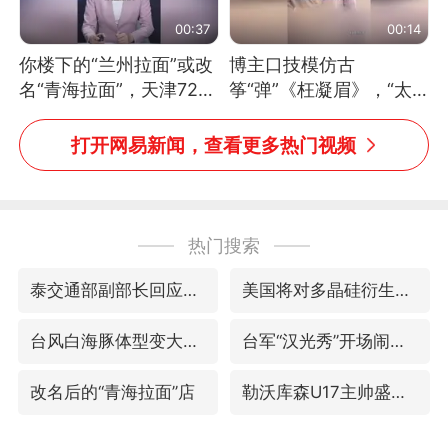
00:37
00:14
你楼下的“兰州拉面”或改
博主口技模仿古
名“青海拉面”，天津72家
筝“弹”《枉凝眉》，“太
面馆已集体更换招牌
像了～你是吃古筝长大的
吗？”“或将成为首位考级
打开网易新闻，查看更多热门视频
不带古筝的选手。”（来
源：新华每日电讯）
热门搜索
泰交通部副部长回应中国人遭歧视手势
美国将对多晶硅衍生品加征15%关税
台风白海豚体型变大近似13个浙江面积
台军“汉光秀”开场闹剧多
改名后的“青海拉面”店
勒沃库森U17主帅盛赞赵松源