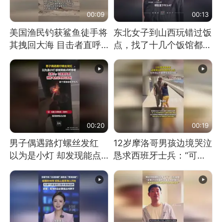
00:09
00:13
美国渔民钓获鲨鱼徒手将
东北女子到山西玩错过饭
其拽回大海 目击者直呼
点，找了十几个饭馆都没
震惊 （视频来源：参考
开门：午休到几点
消息）
00:20
00:19
男子偶遇路灯螺丝发红
12岁摩洛哥男孩边境哭泣
以为是小灯 却发现能点
恳求西班牙士兵：“可不
燃香烟 当事人：已报警
可以不要把我遣返回国”
处理