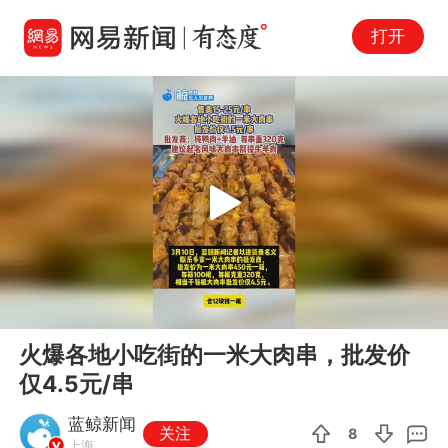
打开
Play
00:00
00:39
En
火爆各地小吃街的一米大肉串，批发价
fu
仅4.5元/串
蓝鲸新闻
关注
8
上海