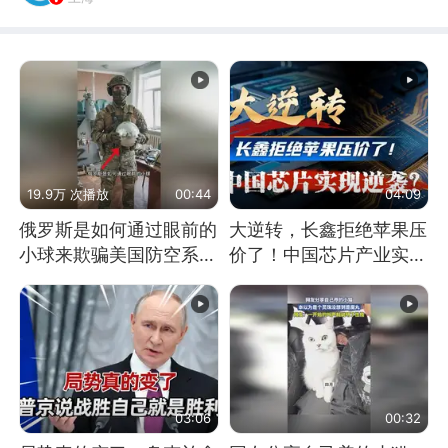
19.9万 次播放
00:44
04:09
俄罗斯是如何通过眼前的
大逆转，长鑫拒绝苹果压
小球来欺骗美国防空系统
价了！中国芯片产业实现
的
怎样的逆袭？
03:06
00:32