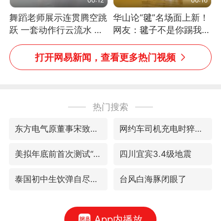
舞蹈老师展示连贯腾空跳
华山论“毽”名场面上新！
跃 一套动作行云流水 节
网友：毽子不是你踢我
奏感拉满 网友：怎么做
捡，我踢你捡吗
到又舞又武的？
打开网易新闻，查看更多热门视频
热门搜索
东方电气原董事宋致远被查
网约车司机充电时猝死保险拒赔
美拟年底前首次测试“金穹”反导系统
四川宜宾3.4级地震
泰国初中生饮弹自尽前开了26枪
台风白海豚闭眼了
App内播放