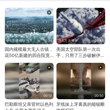
2.9万 次播放
16:34
11.8万 次播放
09:47
国内规模最大无人古镇，
美国太空部队第一次出
花50亿新建的四合院竟
手，只用了三步破解伊朗
没人住，发生了啥
防空
00:12
00:50
巴勒斯坦父亲背对以色列
牙线抹上牙膏真的能锯断