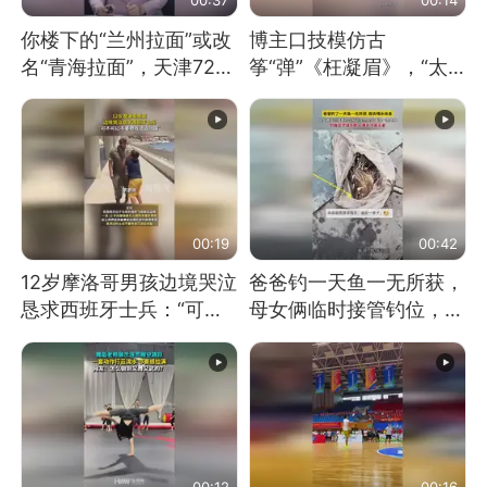
你楼下的“兰州拉面”或改
博主口技模仿古
名“青海拉面”，天津72家
筝“弹”《枉凝眉》，“太
面馆已集体更换招牌
像了～你是吃古筝长大的
吗？”“或将成为首位考级
不带古筝的选手。”（来
源：新华每日电讯）
00:19
00:42
12岁摩洛哥男孩边境哭泣
爸爸钓一天鱼一无所获，
恳求西班牙士兵：“可不
母女俩临时接管钓位，用
可以不要把我遣返回国”
玩具鱼竿钓上大鱼
00:12
00:16