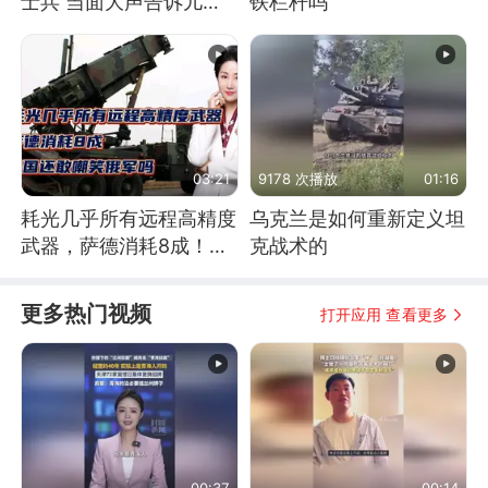
士兵 当面大声告诉儿
铁栏杆吗
子：永远不要害怕他们！
03:21
9178 次播放
01:16
耗光几乎所有远程高精度
乌克兰是如何重新定义坦
武器，萨德消耗8成！美
克战术的
国还敢嘲笑俄军吗
更多热门视频
打开应用 查看更多
00:37
00:14