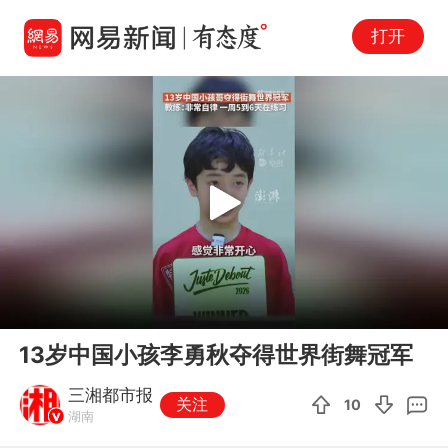
打开
Play
00:00
00:22
En
13岁中国小孩李勇秋夺得世界街舞冠军
fu
三湘都市报
关注
10
湖南