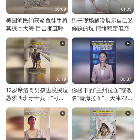
00:09
01:05
美国渔民钓获鲨鱼徒手将
男子现场解说展示自己装
其拽回大海 目击者直呼
修踩的坑 情绪稳定但充
震惊 （视频来源：参考
满无奈 每处都有精心设
消息）
计 但每处都有瑕疵 网
友：一开始我没笑 但看
到洗手盆我没绷住
00:19
00:37
12岁摩洛哥男孩边境哭泣
你楼下的“兰州拉面”或改
恳求西班牙士兵：“可不
名“青海拉面”，天津72家
可以不要把我遣返回国”
面馆已集体更换招牌