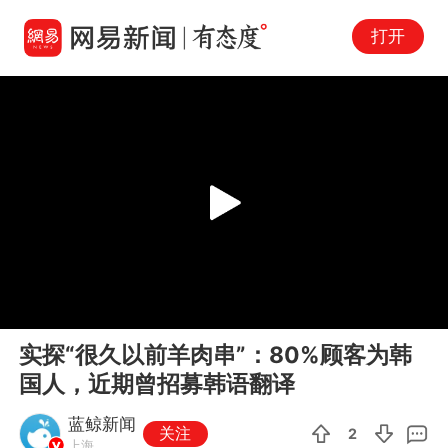
打开
Play
00:00
00:16
En
实探“很久以前羊肉串”：80%顾客为韩
fu
国人，近期曾招募韩语翻译
蓝鲸新闻
关注
2
上海