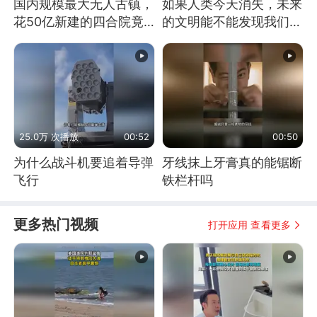
国内规模最大无人古镇，
如果人类今天消失，未来
花50亿新建的四合院竟
的文明能不能发现我们存
没人住，发生了啥
在过？
25.0万 次播放
00:52
00:50
为什么战斗机要追着导弹
牙线抹上牙膏真的能锯断
飞行
铁栏杆吗
更多热门视频
打开应用 查看更多