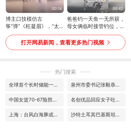
00:14
00:42
博主口技模仿古
爸爸钓一天鱼一无所获，
筝“弹”《枉凝眉》，“太
母女俩临时接管钓位，用
像了～你是吃古筝长大的
玩具鱼竿钓上大鱼
吗？”“或将成为首位考级
打开网易新闻，查看更多热门视频
不带古筝的选手。”（来
源：新华每日电讯）
热门搜索
全球首个长时储能一体化产业园量产
泉州市委书记张毅恭被查
中国女篮70-67险胜尼日利亚女篮
名创优品回应女子吐槽内裤质量差
上海：台风白海豚或将带来龙卷风
沙特土耳其巴基斯坦签署共同防务协议