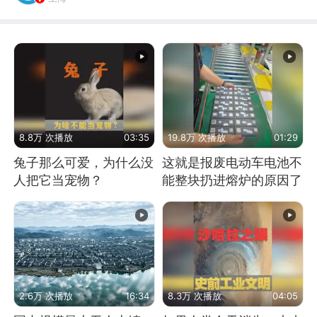
8.8万 次播放
03:35
19.8万 次播放
01:29
兔子那么可爱，为什么没
这就是报废电动车电池不
人把它当宠物？
能整块扔进熔炉的原因了
2.6万 次播放
16:34
8.3万 次播放
04:05