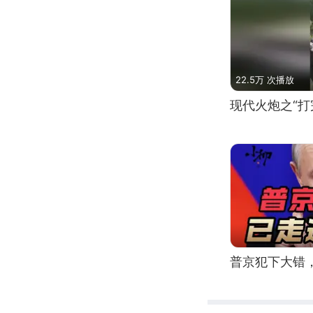
22.5万 次播放
现代火炮之“打
普京犯下大错