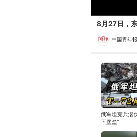
00:00
8月27日，
中国青年
3642 次播放
俄军坦克兵潜伏
下堡垒”