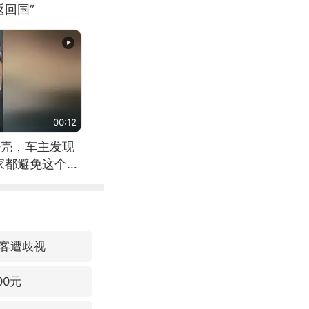
回国”
00:12
壳，车主发现
家都避免这个危
客遭歧视
00元