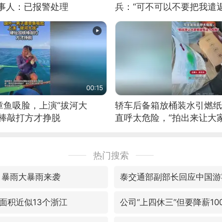
当事人：已报警处理
兵：“可不可以不要把我遣返
00:15
章鱼吸脸，上演“拔河大
轿车后备箱放桶装水引燃纸
铁棒敲打方才挣脱
直呼太危险，“拍出来让大
险”
热门搜索
 暴雨大暴雨来袭
泰交通部副部长回应中国游
面积近似13个浙江
公司“上四休三”但要降薪10