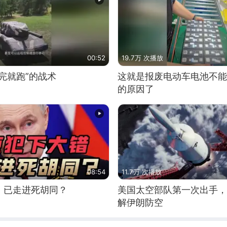
00:52
19.7万 次播放
完就跑”的战术
这就是报废电动车电池不能
的原因了
08:54
11.7万 次播放
，已走进死胡同？
美国太空部队第一次出手，
解伊朗防空