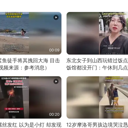
00:09
鲨鱼徒手将其拽回大海 目击
东北女子到山西玩错过饭点
（视频来源：参考消息）
饭馆都没开门：午休到几点
00:20
丝发红 以为是小灯 却发现
12岁摩洛哥男孩边境哭泣