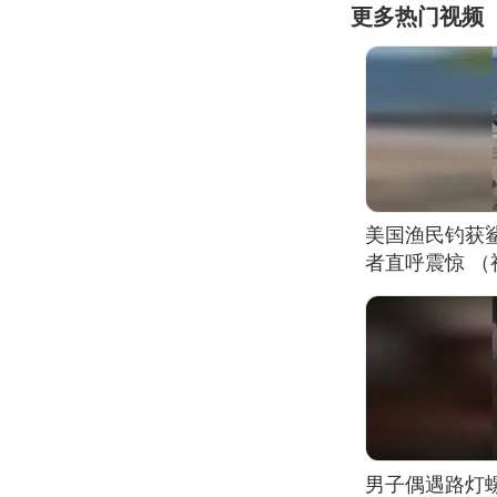
更多热门视频
美国渔民钓获
者直呼震惊 
男子偶遇路灯螺