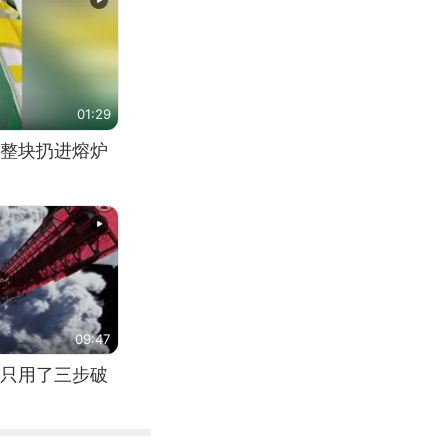
01:29
整块扔进熔炉
09:47
只用了三步破