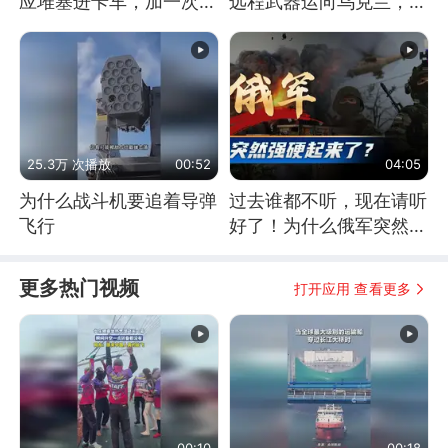
应堆塞进卡车，加一次燃
远程武器运向乌克兰，集
料能跑几十年
中打击俄纵深目标
25.3万 次播放
00:52
04:05
为什么战斗机要追着导弹
过去谁都不听，现在请听
飞行
好了！为什么俄军突然强
硬起来了？
更多热门视频
打开应用 查看更多
00:10
00:18