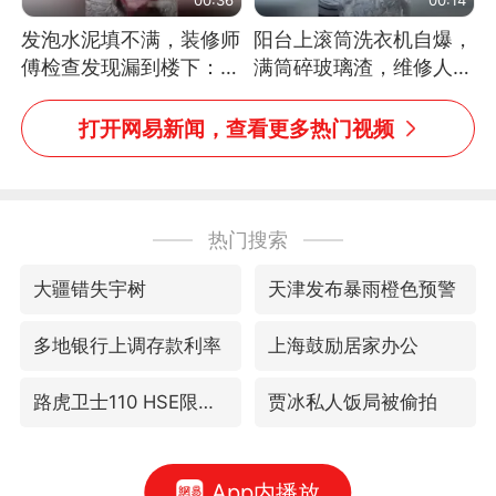
发泡水泥填不满，装修师
阳台上滚筒洗衣机自爆，
傅检查发现漏到楼下：出
满筒碎玻璃渣，维修人员
风口未延伸到外墙
称是人为原因，从未见过
洗衣机自爆
打开网易新闻，查看更多热门视频
热门搜索
大疆错失宇树
天津发布暴雨橙色预警
多地银行上调存款利率
上海鼓励居家办公
路虎卫士110 HSE限时降价
贾冰私人饭局被偷拍
App内播放