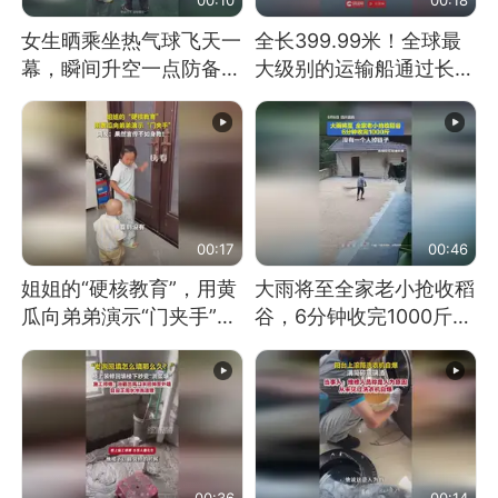
女生晒乘坐热气球飞天一
全长399.99米！全球最
幕，瞬间升空一点防备都
大级别的运输船通过长江
没有
大桥这一幕，太震撼了！
00:17
00:46
姐姐的“硬核教育”，用黄
大雨将至全家老小抢收稻
瓜向弟弟演示“门夹手”，
谷，6分钟收完1000斤，
网友：果然言传不如身
没有一个人掉链子
教！
00:36
00:14