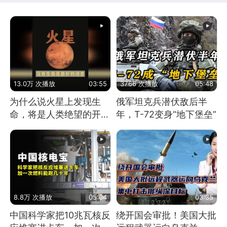
13.0万 次播放
03:55
3766 次播放
05:48
为什么说火星上发现生
俄军坦克兵潜伏敌后半
命，将是人类绝望的开
年，T-72变身“地下堡垒”
始？
8.8万 次播放
05:04
03:35
中国科学家把10兆瓦核反
绕开国会审批！美国大批