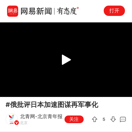
打开
Play
00:00
01:29
En
#俄批评日本加速图谋再军事化
fu
北青网-北京青年报
关注
5
北京