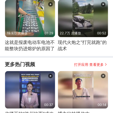
19.9万 次播放
01:29
22.7万 次播放
00:52
这就是报废电动车电池不
现代火炮之“打完就跑”的
能整块扔进熔炉的原因了
战术
更多热门视频
打开应用 查看更多
00:37
00:14