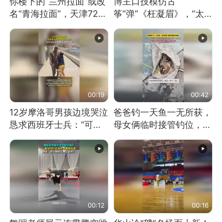
你楼下的“兰州拉面”或改
博主口技模仿古
名“青海拉面”，天津72家
筝“弹”《枉凝眉》，“太
面馆已集体更换招牌
像了～你是吃古筝长大的
吗？”“或将成为首位考级
不带古筝的选手。”（来
源：新华每日电讯）
00:19
00:42
12岁摩洛哥男孩边境哭泣
爸爸钓一天鱼一无所获，
恳求西班牙士兵：“可不
母女俩临时接管钓位，用
可以不要把我遣返回国”
玩具鱼竿钓上大鱼
00:12
00:16