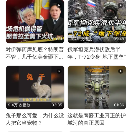
03:21
3675 次播放
05:48
对伊弹药库见底？特朗普
俄军坦克兵潜伏敌后半
不管，几千亿美金砸下，
年，T-72变身“地下堡垒”
拉着全美下火坑
9.4万 次播放
03:35
01:36
兔子那么可爱，为什么没
这就是鹰酱工业真正的护
人把它当宠物？
城河的真正原因