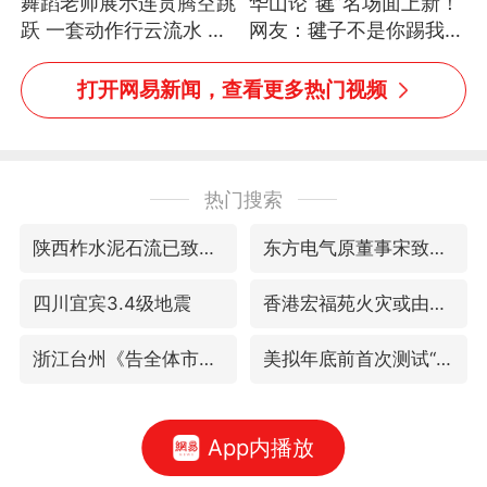
舞蹈老师展示连贯腾空跳
华山论“毽”名场面上新！
跃 一套动作行云流水 节
网友：毽子不是你踢我
奏感拉满 网友：怎么做
捡，我踢你捡吗
到又舞又武的？
打开网易新闻，查看更多热门视频
热门搜索
陕西柞水泥石流已致2死 仍有1人失联
东方电气原董事宋致远被查
四川宜宾3.4级地震
香港宏福苑火灾或由烟头引起
浙江台州《告全体市民书》
美拟年底前首次测试“金穹”反导系统
App内播放