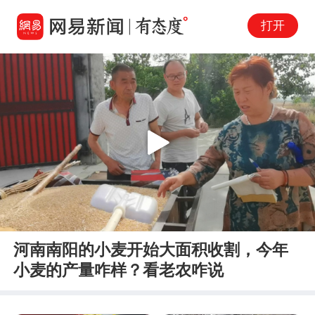
打开
Play
00:00
02:58
En
河南南阳的小麦开始大面积收割，今年
fu
小麦的产量咋样？看老农咋说