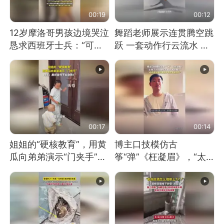
00:19
00:12
12岁摩洛哥男孩边境哭泣
舞蹈老师展示连贯腾空跳
恳求西班牙士兵：“可不
跃 一套动作行云流水 节
可以不要把我遣返回国”
奏感拉满 网友：怎么做
到又舞又武的？
00:17
00:14
姐姐的“硬核教育”，用黄
博主口技模仿古
瓜向弟弟演示“门夹手”，
筝“弹”《枉凝眉》，“太
网友：果然言传不如身
像了～你是吃古筝长大的
教！
吗？”“或将成为首位考级
不带古筝的选手。”（来
源：新华每日电讯）