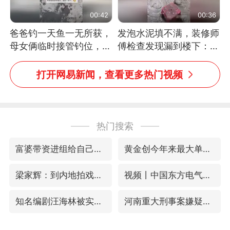
00:42
00:36
爸爸钓一天鱼一无所获，
发泡水泥填不满，装修师
母女俩临时接管钓位，用
傅检查发现漏到楼下：出
玩具鱼竿钓上大鱼
风口未延伸到外墙
打开网易新闻，查看更多热门视频
热门搜索
富婆带资进组给自己硬加60多场吻戏
黄金创今年来最大单周涨幅
梁家辉：到内地拍戏不是北上是回归
视频丨中国东方电气集团原党组副书记、董事宋致远被查
知名编剧汪海林被实名举报偷税漏税
河南重大刑事案嫌疑人落网