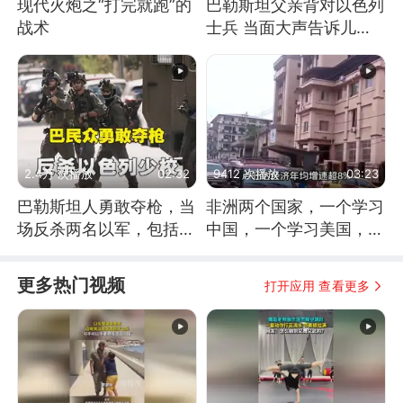
现代火炮之“打完就跑”的
巴勒斯坦父亲背对以色列
战术
士兵 当面大声告诉儿
子：永远不要害怕他们！
2.4万 次播放
02:32
9412 次播放
03:23
巴勒斯坦人勇敢夺枪，当
非洲两个国家，一个学习
场反杀两名以军，包括一
中国，一个学习美国，结
名少校
果怎么样了？
更多热门视频
打开应用 查看更多