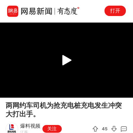
打开
Play
00:00
00:21
En
两网约车司机为抢充电桩充电发生冲突
fu
大打出手。
爆料视频
关注
45
江苏