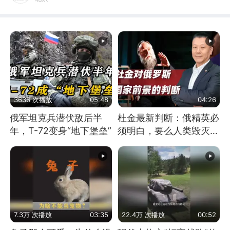
3636 次播放
05:48
04:26
俄军坦克兵潜伏敌后半
杜金最新判断：俄精英必
年，T-72变身“地下堡垒”
须明白，要么人类毁灭，
要么俄毁灭
7.3万 次播放
03:35
22.4万 次播放
00:52