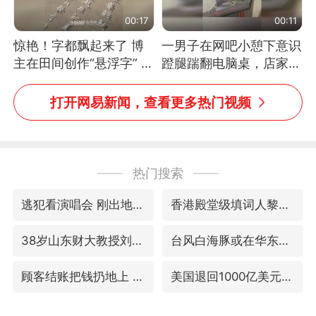
00:17
00:11
惊艳！字都飘起来了 博
一男子在网吧小憩下意识
主在田间创作“悬浮字” 网
蹬腿踹翻电脑桌，店家3
友：真·裸眼3D！
台显示器与机械臂损坏
打开网易新闻，查看更多热门视频
热门搜索
逃犯看演唱会 刚出地铁就被逮住
香港殿堂级填词人黎彼得因病离世 终年76岁
38岁山东财大教授刘海明逝世
台风白海豚或在华东沿海登陆
顾客结账把钱扔地上 服务员霸气扔回
美国退回1000亿美元关税