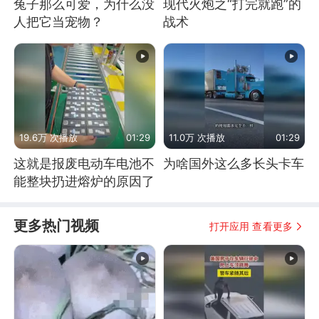
兔子那么可爱，为什么没
现代火炮之“打完就跑”的
人把它当宠物？
战术
19.6万 次播放
01:29
11.0万 次播放
01:29
这就是报废电动车电池不
为啥国外这么多长头卡车
能整块扔进熔炉的原因了
更多热门视频
打开应用 查看更多