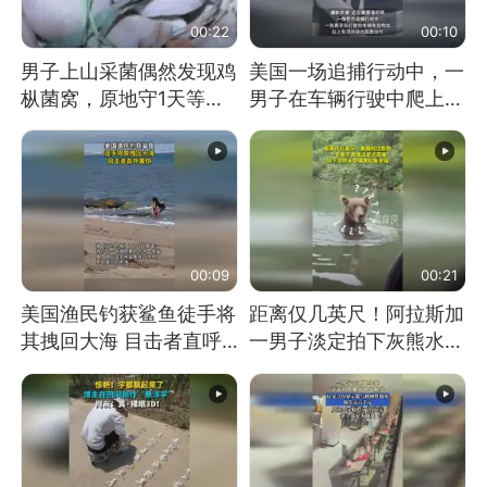
00:22
00:10
男子上山采菌偶然发现鸡
美国一场追捕行动中，一
枞菌窝，原地守1天等它
男子在车辆行驶中爬上车
长大：挖了140多朵
顶跳舞。（新京报）
00:09
00:21
美国渔民钓获鲨鱼徒手将
距离仅几英尺！阿拉斯加
其拽回大海 目击者直呼
一男子淡定拍下灰熊水中
震惊 （视频来源：参考
捕食鲑鱼全程
消息）