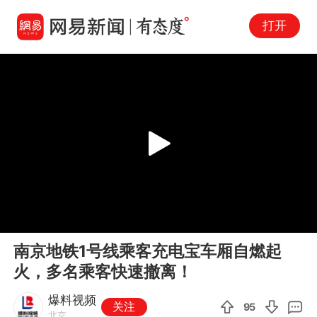
打开
Play
00:00
00:32
En
南京地铁1号线乘客充电宝车厢自燃起
fu
火，多名乘客快速撤离！
爆料视频
关注
95
北京