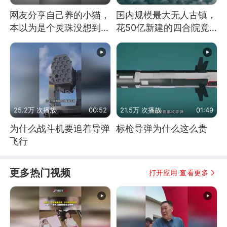
网友分享自己养的小猫，
国内规模最大无人古镇，
本以为是个灵珠没想到是
花50亿新建的四合院竟
魔丸
没人住，发生了啥
25.2万 次播放
00:52
21.5万 次播放
01:49
为什么战斗机要追着导弹
标枪导弹为什么这么贵
飞行
更多热门视频
打开应用 查看更多