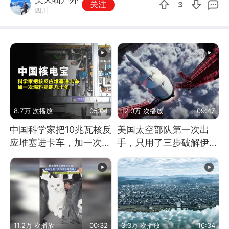
关注
3
四川
8.7万 次播放
05:04
12.0万 次播放
09:47
中国科学家把10兆瓦核反
美国太空部队第一次出
应堆塞进卡车，加一次燃
手，只用了三步破解伊朗
料能跑几十年
防空
11.2万 次播放
00:32
3.3万 次播放
16:34