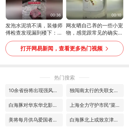
00:36
00:10
发泡水泥填不满，装修师
网友晒自己养的一些小宠
傅检查发现漏到楼下：出
物，感觉跟常见的确实有
风口未延伸到外墙
些不一样
打开网易新闻，查看更多热门视频
热门搜索
10余省份将出现强风雨 局地特大暴雨
独闯南太行的失联女生最后轨迹已确认
白海豚对华东华北影响会大于巴威
上海全力守护市民“菜篮子”
美将每月供乌爱国者拦截导弹
白海豚北上或致京津冀暴雨