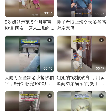
00:14
00:39
5岁姐姐示范 5个月宝宝
孙子考取上海交大爷爷感
秒懂 网友：原来二胎的
谢亲家母
快乐长这样
00:46
00:17
大雨将至全家老小抢收稻
姐姐的“硬核教育”，用黄
谷，6分钟收完1000斤，
瓜向弟弟演示“门夹手”，
没有一个人掉链子
网友：果然言传不如身
教！