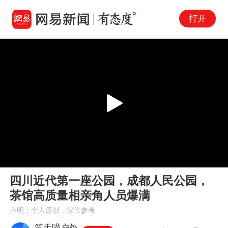
打开
Play
00:00
01:24
En
四川近代第一座公园，成都人民公园，
fu
茶馆高质量相亲角人员爆满
声明：个人原创，仅供参考
笑天喵户外