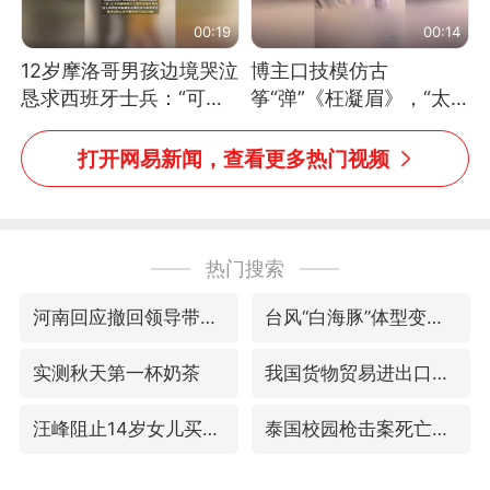
00:19
00:14
12岁摩洛哥男孩边境哭泣
博主口技模仿古
恳求西班牙士兵：“可不
筝“弹”《枉凝眉》，“太
可以不要把我遣返回国”
像了～你是吃古筝长大的
吗？”“或将成为首位考级
打开网易新闻，查看更多热门视频
不带古筝的选手。”（来
源：新华每日电讯）
热门搜索
河南回应撤回领导带薪错峰休假通知
台风“白海豚”体型变大！环流面积接近13个浙江那么大
实测秋天第一杯奶茶
我国货物贸易进出口超30万亿元
汪峰阻止14岁女儿买大牌
泰国校园枪击案死亡人数升至7人