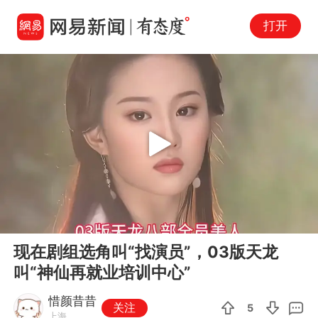
打开
Play
00:00
02:16
En
现在剧组选角叫“找演员”，03版天龙
fu
叫“神仙再就业培训中心”
惜颜昔昔
关注
5
上海