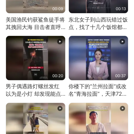
00:09
00:13
美国渔民钓获鲨鱼徒手将
东北女子到山西玩错过饭
其拽回大海 目击者直呼
点，找了十几个饭馆都没
震惊 （视频来源：参考
开门：午休到几点
消息）
00:20
00:37
男子偶遇路灯螺丝发红
你楼下的“兰州拉面”或改
以为是小灯 却发现能点
名“青海拉面”，天津72家
燃香烟 当事人：已报警
面馆已集体更换招牌
处理