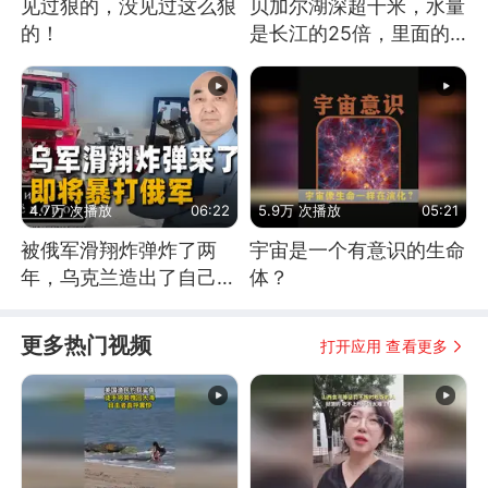
见过狠的，没见过这么狠
贝加尔湖深超千米，水量
的！
是长江的25倍，里面的
鱼究竟有多大？
4.7万 次播放
06:22
5.9万 次播放
05:21
被俄军滑翔炸弹炸了两
宇宙是一个有意识的生命
年，乌克兰造出了自己
体？
的“空中长臂”
更多热门视频
打开应用 查看更多