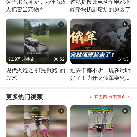
兔子那么可爱，为什么没
这就是报废电动车电池不
人把它当宠物？
能整块扔进熔炉的原因了
22.9万 次播放
00:52
04:05
现代火炮之“打完就跑”的
过去谁都不听，现在请听
战术
好了！为什么俄军突然强
硬起来了？
更多热门视频
打开应用 查看更多