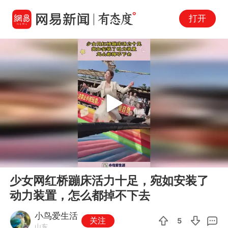
打开
Play
00:00
00:10
En
少女网红桥蹦床活力十足，宛如安装了
fu
动力装置，怎么都掉不下去
小鸟爱生活
关注
5
山东