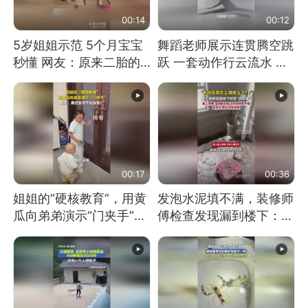
00:14
00:12
5岁姐姐示范 5个月宝宝
舞蹈老师展示连贯腾空跳
秒懂 网友：原来二胎的
跃 一套动作行云流水 节
快乐长这样
奏感拉满 网友：怎么做
到又舞又武的？
00:17
00:36
姐姐的“硬核教育”，用黄
发泡水泥填不满，装修师
瓜向弟弟演示“门夹手”，
傅检查发现漏到楼下：出
网友：果然言传不如身
风口未延伸到外墙
教！