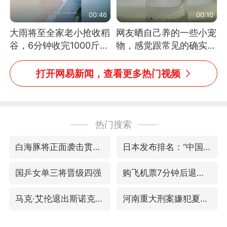
00:46
00:10
大雨将至全家老小抢收稻
网友晒自己养的一些小宠
谷，6分钟收完1000斤，
物，感觉跟常见的确实有
没有一个人掉链子
些不一样
打开网易新闻，查看更多热门视频
热门搜索
白海豚将正面袭击贯穿浙江
日本发布排名：“中国第一，美日德韩英法居后”
国乒女单三将晋级四强
购飞机票7分钟后退票被扣2022元
马克·艾伦退出斯诺克中国公开赛
河南重大刑案嫌犯夏某钢落网